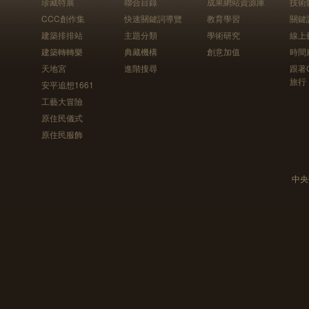
珍藏特展
聯合目錄
成果網站資源庫
技術
CCC創作集
快速關鍵詞導覽
教育學習
關鍵
建築排排站
主題分類
學術研究
線上
建築轉轉樂
典藏機構
創意加值
時間
天地宮
進階搜尋
跟著
旅行
安平追想1661
工藝大冒險
原住民儀式
原住民服飾
中央