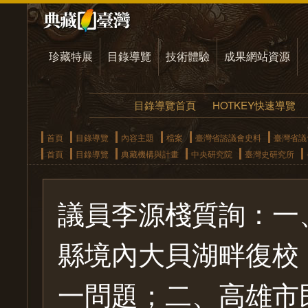
珍藏特展
目錄導覽
技術體驗
成果網站資源
目錄導覽首頁
HOTKEY快速導覽
首頁
目錄導覽
內容主題
檔案
臺灣省諮議會史料
臺灣省議
首頁
目錄導覽
典藏機構與計畫
中央研究院
臺灣史研究所
議員李源棧質詢：一
縣境內大貝湖畔復校
一問題；二、高雄市