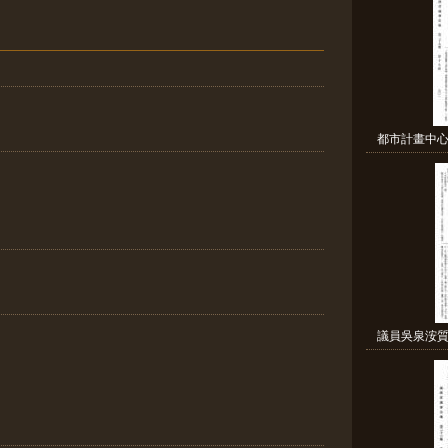
都市計畫中心
議員吳泉洝質