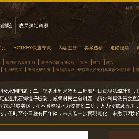
首頁
術體驗
成果網站資源
首頁
HOTKEY快速導覽
內容主題
典藏機構
進階搜尋
臺灣省諮議會史料
臺灣省議會時期公報
質詢
建設
建設
中央研究院
臺灣史研究所
省諮議會及中研院臺史所史料典藏數位化計畫
開發水利問題；二、請省水利局第五工程處早日實現法線計劃，
流迫近東石鄉塭仔堤防，威脅村民生命財產，請水利局派員勘查
報?載爭取美援，在本省增設水力發電所二所，火力發電廠五所
化，但時至今日歷有四年餘，未具進一步實現電化，未悉原因如