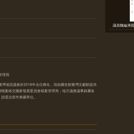
議員魏綸洲質
管理局
臺灣省諮議會於2018年去任務化，現由國史館臺灣文獻館提供
體檔案移交國家發展委員會檔案管理局；地方議會議事錄屬各
，請逕洽原件典藏單位。