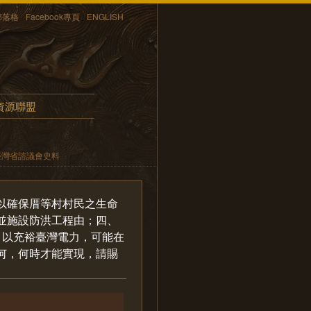
部落格
Facebook專頁
ENGLISH
資源聯盟
臺灣省諮議會史料
以確保厝等村村民之生命
並施設防洪工程由；四、
，以充裕臺灣電力，可能在
何，何時才能實現，請賜