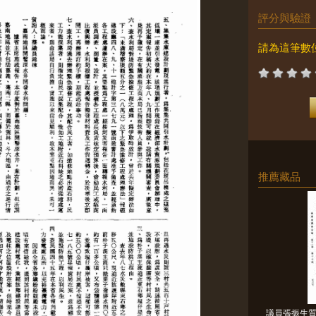
評分與驗證
請為這筆數
推薦藏品
議員張振生質