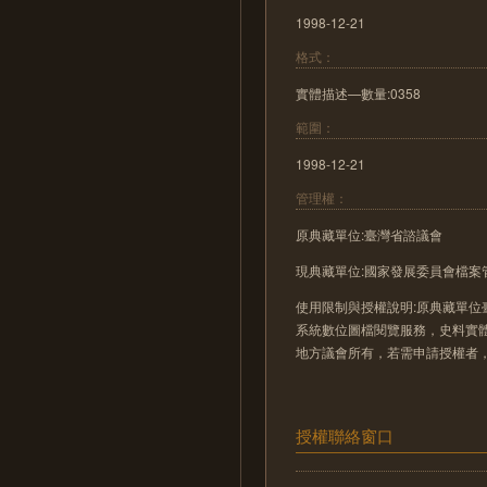
1998-12-21
格式：
實體描述—數量:0358
範圍：
1998-12-21
管理權：
原典藏單位:臺灣省諮議會
現典藏單位:國家發展委員會檔案
使用限制與授權說明:原典藏單位
系統數位圖檔閱覽服務，史料實
地方議會所有，若需申請授權者
授權聯絡窗口