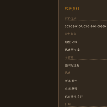
後設資料
資料識別：
003-02-01OA-03-6-4-01-00260
資料類型：
類型:公報
描述層次:案
著作者：
臺灣省議會
描述：
版本:原件
來源:承襲
保存狀況:良好
日期：