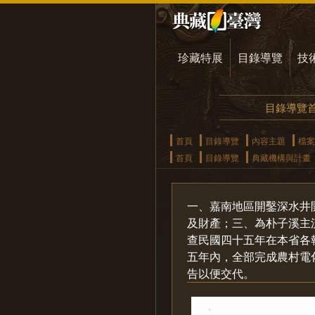
珍藏特展
目錄導覽
技
目錄導覽
首頁
目錄導覽
內容主題
檔案
首頁
目錄導覽
典藏機構與計畫
一、嘉南地區開鑿深水井
及財產；三、為朴子溪主
查民國四十五年在本省各
五年內，全部完成農村電
告以便交代。