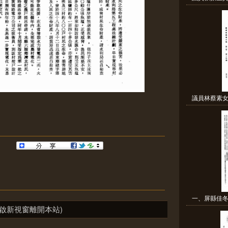
議員林蔡素女
一、屏縣佳冬
啟新視窗離開本站)