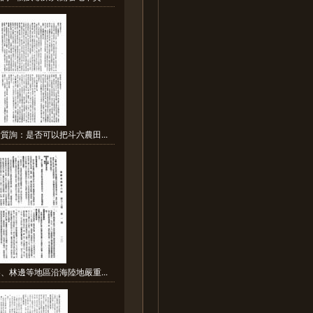
質詢：是否可以把斗六農田...
、林邊等地區沿海陸地嚴重...