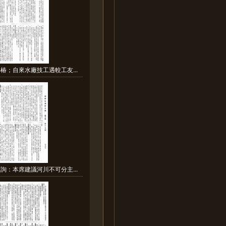
椿；自來水廠技工遇較工友...
詢：本席建議河川不可分主...