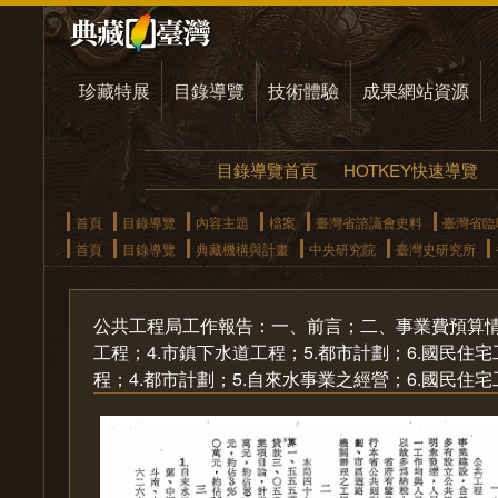
珍藏特展
目錄導覽
技術體驗
成果網站資源
目錄導覽首頁
HOTKEY快速導覽
首頁
目錄導覽
內容主題
檔案
臺灣省諮議會史料
臺灣省臨
首頁
目錄導覽
典藏機構與計畫
中央研究院
臺灣史研究所
公共工程局工作報告：一、前言；二、事業費預算情形
工程；4.市鎮下水道工程；5.都市計劃；6.國民住宅
程；4.都市計劃；5.自來水事業之經營；6.國民住