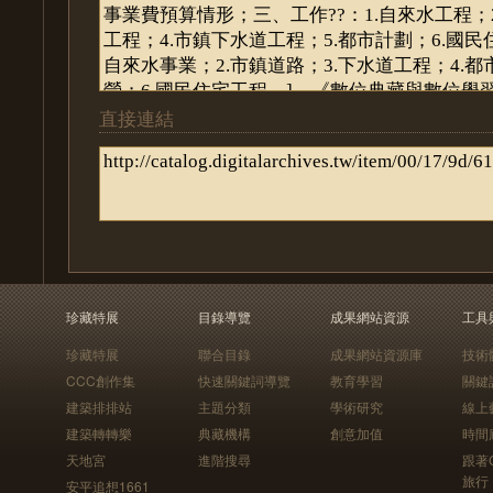
直接連結
珍藏特展
目錄導覽
成果網站資源
工具
珍藏特展
聯合目錄
成果網站資源庫
技術
CCC創作集
快速關鍵詞導覽
教育學習
關鍵
建築排排站
主題分類
學術研究
線上
建築轉轉樂
典藏機構
創意加值
時間
天地宮
進階搜尋
跟著
旅行
安平追想1661