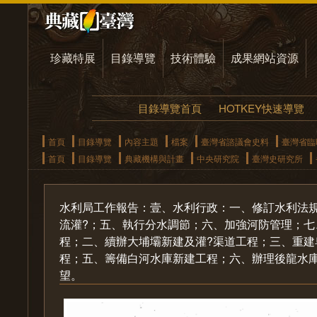
珍藏特展
目錄導覽
技術體驗
成果網站資源
目錄導覽首頁
HOTKEY快速導覽
首頁
目錄導覽
內容主題
檔案
臺灣省諮議會史料
臺灣省臨
首頁
目錄導覽
典藏機構與計畫
中央研究院
臺灣史研究所
水利局工作報告：壹、水利行政：一、修訂水利法
流灌?；五、執行分水調節；六、加強河防管理；
程；二、續辦大埔壩新建及灌?渠道工程；三、重建
程；五、籌備白河水庫新建工程；六、辦理後龍水
望。