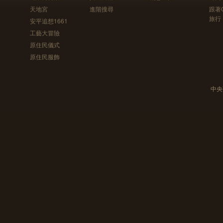
天地宮
進階搜尋
跟著
旅行
安平追想1661
工藝大冒險
原住民儀式
原住民服飾
中央