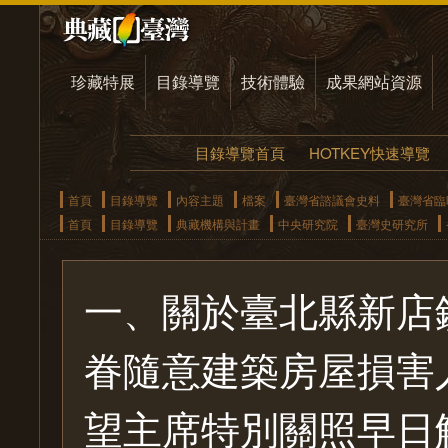
珍藏特展
目錄導覽
技術體驗
成果網站資源
目錄導覽首頁
HOTKEY快速導覽
首頁
目錄導覽
內容主題
檔案
臺灣省諮議會史料
臺灣省臨
首頁
目錄導覽
典藏機構與計畫
中央研究院
臺灣史研究所
一、關於臺北縣新店
眷隨意建築房屋損害
望主席特別關照早日