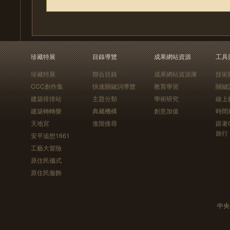
珍藏特展
目錄導覽
成果網站資源
工具
珍藏特展
聯合目錄
成果網站資源庫
技術
CCC創作集
快速關鍵詞導覽
教育學習
關鍵
建築排排站
主題分類
學術研究
線上
建築轉轉樂
典藏機構
創意加值
時間
天地宮
進階搜尋
跟著
旅行
安平追想1661
工藝大冒險
原住民儀式
原住民服飾
中央