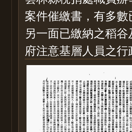
案件催繳書，有多數
另一面已繳納之稻谷
府注意基層人員之行