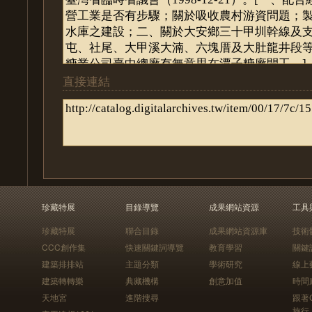
直接連結
珍藏特展
目錄導覽
成果網站資源
工具
珍藏特展
聯合目錄
成果網站資源庫
技術
CCC創作集
快速關鍵詞導覽
教育學習
關鍵
建築排排站
主題分類
學術研究
線上
建築轉轉樂
典藏機構
創意加值
時間
天地宮
進階搜尋
跟著
旅行