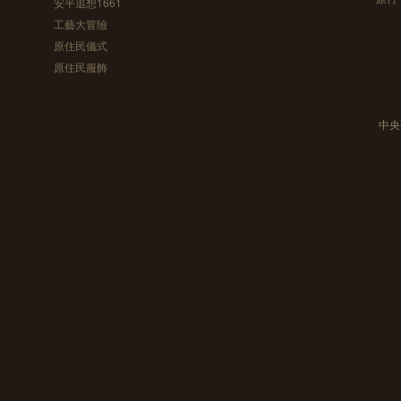
安平追想1661
工藝大冒險
原住民儀式
原住民服飾
中央