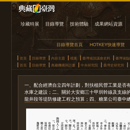
珍藏特展
目錄導覽
技術體驗
成果網站資源
目錄導覽首頁
HOTKEY快速導覽
首頁
目錄導覽
內容主題
檔案
臺灣省諮議會史料
臺灣省臨
首頁
目錄導覽
典藏機構與計畫
中央研究院
臺灣史研究所
一、配合經濟自立四年計劃，對扶植民營工業是否
水庫之建設；二、關於大安鄉三十甲圳幹線及支線
龍井段等堤防修建工程之預算；四、糖業公司臺中