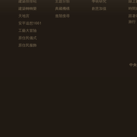
建築排排站
主題分類
學術研究
線上
建築轉轉樂
典藏機構
創意加值
時間
天地宮
進階搜尋
跟著
旅行
安平追想1661
工藝大冒險
原住民儀式
原住民服飾
中央