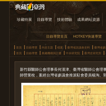
珍藏特展
目錄導覽
技術體驗
成果網站資源
目錄導覽首頁
HOTKEY快速導覽
首頁
目錄導覽
內容主題
檔案
臺灣省諮議會史料
臺灣省參
首頁
目錄導覽
典藏機構與計畫
中央研究院
臺灣史研究所
新竹縣醫師公會理事長何漢津、臺灣省醫師公會理
師營業稅，案經台灣省參議會推派駐會委員楊淘、