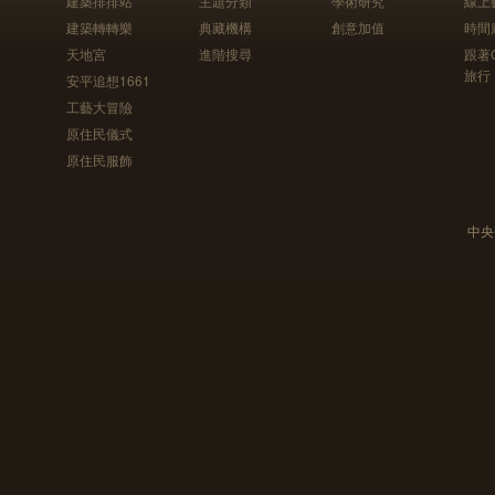
建築排排站
主題分類
學術研究
線上
建築轉轉樂
典藏機構
創意加值
時間
天地宮
進階搜尋
跟著
旅行
安平追想1661
工藝大冒險
原住民儀式
原住民服飾
中央