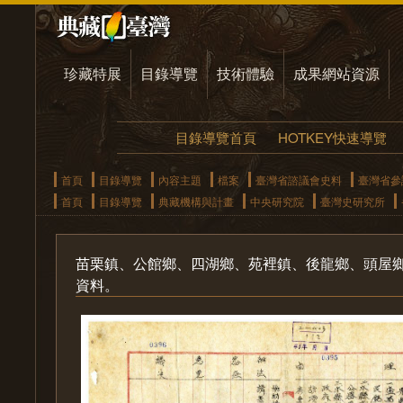
珍藏特展
目錄導覽
技術體驗
成果網站資源
目錄導覽首頁
HOTKEY快速導覽
首頁
目錄導覽
內容主題
檔案
臺灣省諮議會史料
臺灣省參
首頁
目錄導覽
典藏機構與計畫
中央研究院
臺灣史研究所
苗栗鎮、公館鄉、四湖鄉、苑裡鎮、後龍鄉、頭屋
資料。