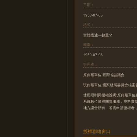
日期：
1950-07-06
格式：
實體描述—數量:2
範圍：
1950-07-06
管理權：
原典藏單位:臺灣省諮議會
現典藏單位:國家發展委員會檔案
使用限制與授權說明:原典藏單位
系統數位圖檔閱覽服務，史料實
地方議會所有，若需申請授權者
授權聯絡窗口