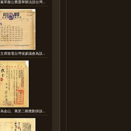
黨草擬公費選舉辦法請台灣...
主席致電台灣省參議會為該...
為金山、萬里二鄉應劃併該...