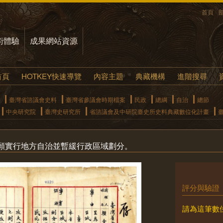
首頁
術體驗
成果網站資源
首頁
HOTKEY快速導覽
內容主題
典藏機構
進階搜尋
臺灣省諮議會史料
臺灣省參議會時期檔案
民政
總綱
自治
總節
中央研究院
臺灣史研究所
省諮議會及中研院臺史所史料典藏數位化計畫
願實行地方自治並暫緩行政區域劃分。
評分與驗證
請為這筆數