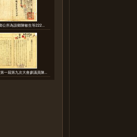
公所為該鄉陳敏生等222...
第一屆第九次大會參議員陳...