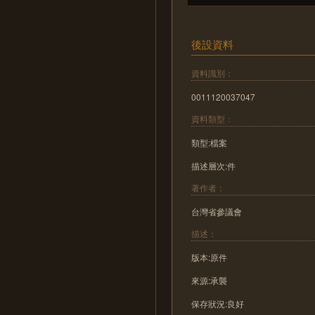
後設資料
資料識別：
0011120037047
資料類型：
類型:檔案
描述層次:件
著作者：
台灣省參議會
描述：
版本:原件
來源:承襲
保存狀況:良好