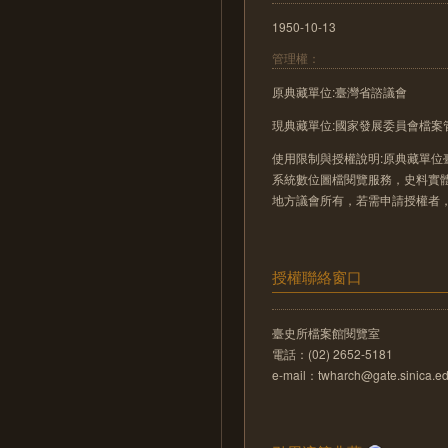
1950-10-13
管理權：
原典藏單位:臺灣省諮議會
現典藏單位:國家發展委員會檔案
使用限制與授權說明:原典藏單位
系統數位圖檔閱覽服務，史料實
地方議會所有，若需申請授權者
授權聯絡窗口
臺史所檔案館閱覽室
電話：(02) 2652-5181
e-mail：twharch@gate.sinica.ed