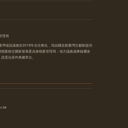
管理局
臺灣省諮議會於2018年去任務化，現由國史館臺灣文獻館提供
體檔案移交國家發展委員會檔案管理局；地方議會議事錄屬各
，請逕洽原件典藏單位。
u.tw