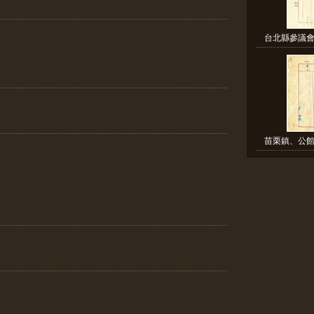
台北縣參議會
苗栗鎮、公館