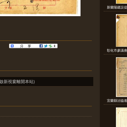
新蘭陽建設促
彰化市參議會
啟新視窗離開本站)
宜蘭縣治協進