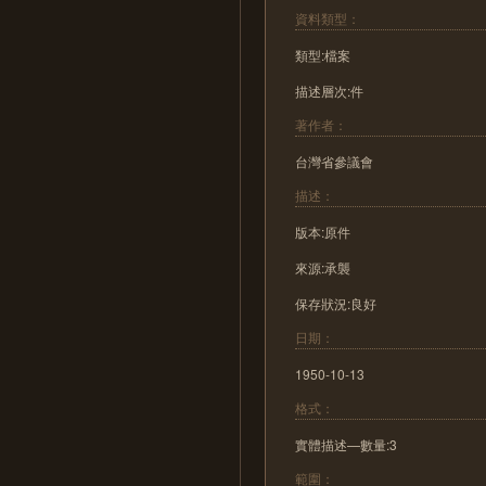
資料類型：
類型:檔案
描述層次:件
著作者：
台灣省參議會
描述：
版本:原件
來源:承襲
保存狀況:良好
日期：
1950-10-13
格式：
實體描述—數量:3
範圍：