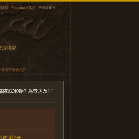
部落格
Facebook專頁
ENGLISH
資源聯盟
臺灣省諮議會史料
部隊或軍眷作為營房及宿
位資源評分