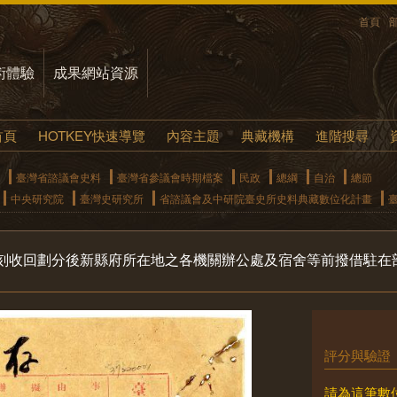
首頁
術體驗
成果網站資源
首頁
HOTKEY快速導覽
內容主題
典藏機構
進階搜尋
臺灣省諮議會史料
臺灣省參議會時期檔案
民政
總綱
自治
總節
中央研究院
臺灣史研究所
省諮議會及中研院臺史所史料典藏數位化計畫
刻收回劃分後新縣府所在地之各機關辦公處及宿舍等前撥借駐在
評分與驗證
請為這筆數