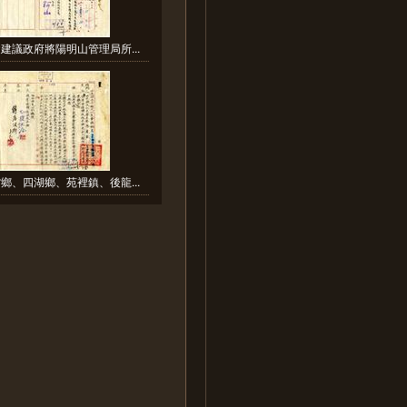
建議政府將陽明山管理局所...
鄉、四湖鄉、苑裡鎮、後龍...