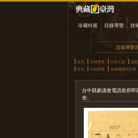
珍藏特展
目錄導覽
技
目錄導覽
首頁
目錄導覽
內容主題
檔案
首頁
目錄導覽
典藏機構與計畫
台中縣參議會電請政府即
舍。