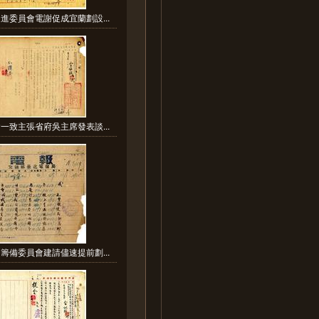
進委員會電謝促成宜蘭劃設...
一致主張省府吳主席發表談...
籌備委員會建請儘速提前劃...