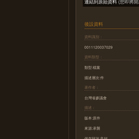
連結到原始資料
(您即將開
後設資料
資料識別：
0011120037029
資料類型：
類型:檔案
描述層次:件
著作者：
台灣省參議會
描述：
版本:原件
來源:承襲
保存狀況:良好