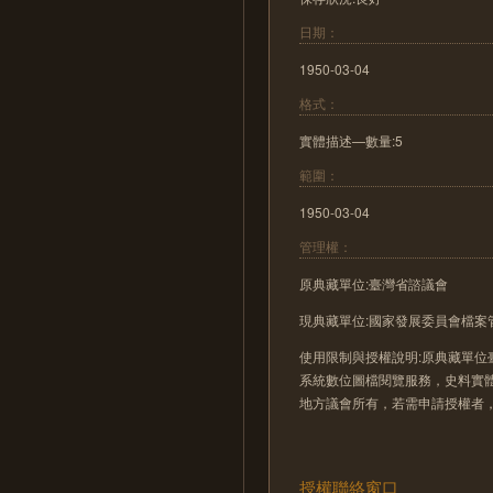
日期：
1950-03-04
格式：
實體描述—數量:5
範圍：
1950-03-04
管理權：
原典藏單位:臺灣省諮議會
現典藏單位:國家發展委員會檔案
使用限制與授權說明:原典藏單位
系統數位圖檔閱覽服務，史料實
地方議會所有，若需申請授權者
授權聯絡窗口