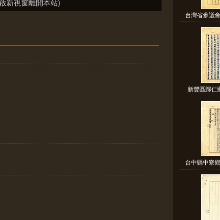
啟新視窗離開本站)
台灣省參議會
新豐區歸仁鄉
台中縣中寮鄉