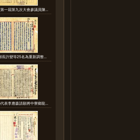
第一屆第九次大會參議員陳...
長許變等25名為重新調整...
代表李應森請願將中寮鄉龍...