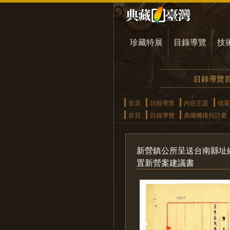
珍藏特展
目錄導覽
技
目錄導覽
首頁
目錄導覽
內容主題
檔案
首頁
目錄導覽
典藏機構與計畫
新營鎮公所呈送台南縣址
置新營案建議書