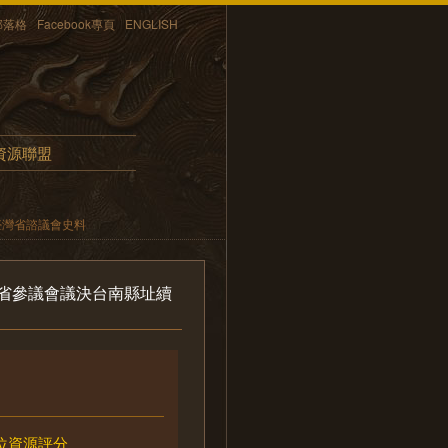
部落格
Facebook專頁
ENGLISH
資源聯盟
臺灣省諮議會史料
省參議會議決台南縣址續
位資源評分