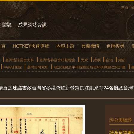
首頁
術體驗
成果網站資源
首頁
HOTKEY快速導覽
內容主題
典藏機構
進階搜尋
臺灣省諮議會史料
臺灣省參議會時期檔案
民政
總綱
自治
總節
中央研究院
臺灣史研究所
省諮議會及中研院臺史所史料典藏數位化計畫
續置之建議書致台灣省參議會暨新營鎮長沈銀來等24名擁護台灣
評分與驗證
請為這筆數