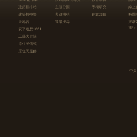
建築排排站
主題分類
學術研究
線上
建築轉轉樂
典藏機構
創意加值
時間
天地宮
進階搜尋
跟著
旅行
安平追想1661
工藝大冒險
原住民儀式
原住民服飾
中央