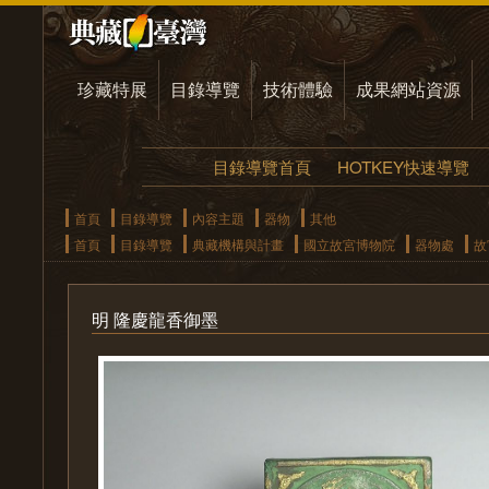
珍藏特展
目錄導覽
技術體驗
成果網站資源
目錄導覽首頁
HOTKEY快速導覽
首頁
目錄導覽
內容主題
器物
其他
首頁
目錄導覽
典藏機構與計畫
國立故宮博物院
器物處
故
明 隆慶龍香御墨