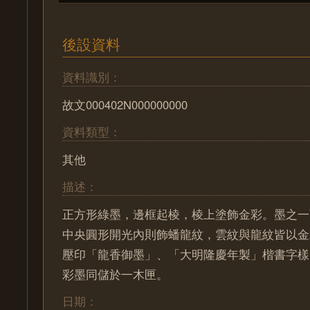
後設資料
資料識別：
故文000402N000000000
資料類型：
其他
描述：
正方形綠墨，邊框起棱，棱上塗飾金彩。墨之一
中央圓形開光內則飾蟠龍紋，雲紋與龍紋皆以金
壓印「龍香御墨」、「大明隆慶年製」楷書字樣
彩墨同儲於一木匣。
日期：