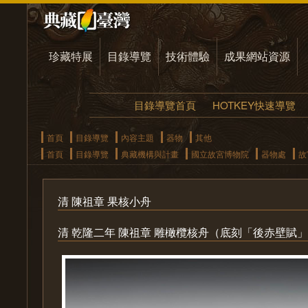
珍藏特展
目錄導覽
技術體驗
成果網站資源
目錄導覽首頁
HOTKEY快速導覽
首頁
目錄導覽
內容主題
器物
其他
首頁
目錄導覽
典藏機構與計畫
國立故宮博物院
器物處
故
清 陳祖章 果核小舟
清 乾隆二年 陳祖章 雕橄欖核舟（底刻「後赤壁賦