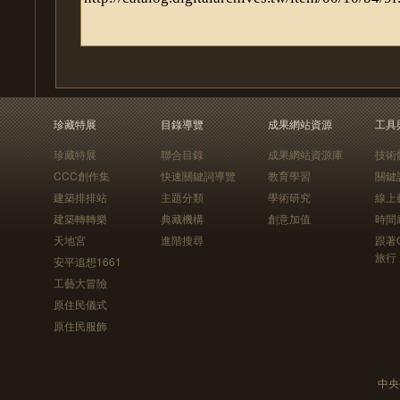
珍藏特展
目錄導覽
成果網站資源
工具
珍藏特展
聯合目錄
成果網站資源庫
技術
CCC創作集
快速關鍵詞導覽
教育學習
關鍵
建築排排站
主題分類
學術研究
線上
建築轉轉樂
典藏機構
創意加值
時間
天地宮
進階搜尋
跟著
旅行
安平追想1661
工藝大冒險
原住民儀式
原住民服飾
中央