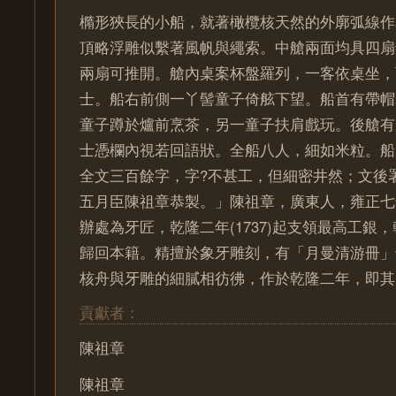
橢形狹長的小船，就著橄欖核天然的外廓弧線作
頂略浮雕似繫著風帆與繩索。中艙兩面均具四扇
兩扇可推開。艙內桌案杯盤羅列，一客依桌坐，
士。船右前側一丫髻童子倚舷下望。船首有帶帽
童子蹲於爐前烹茶，另一童子扶肩戲玩。後艙有
士憑欄內視若回語狀。全船八人，細如米粒。船
全文三百餘字，字?不甚工，但細密井然；文後
五月臣陳祖章恭製。」陳祖章，廣東人，雍正七年(
辦處為牙匠，乾隆二年(1737)起支領最高工銀
歸回本籍。精擅於象牙雕刻，有「月曼清游冊」
核舟與牙雕的細膩相彷彿，作於乾隆二年，即其
貢獻者：
陳祖章
陳祖章