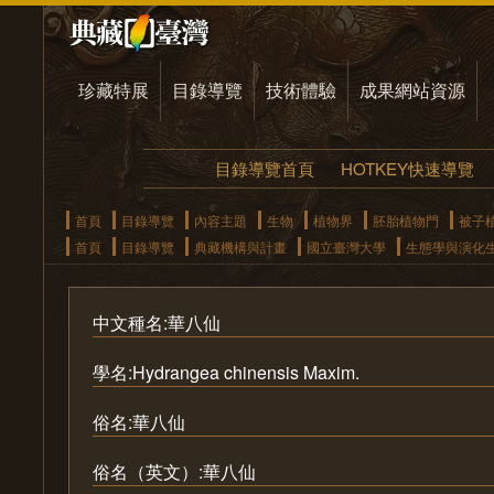
珍藏特展
目錄導覽
技術體驗
成果網站資源
目錄導覽首頁
HOTKEY快速導覽
首頁
目錄導覽
內容主題
生物
植物界
胚胎植物門
被子
首頁
目錄導覽
典藏機構與計畫
國立臺灣大學
生態學與演化
中文種名:華八仙
學名:Hydrangea chinensis Maxim.
俗名:華八仙
俗名（英文）:華八仙