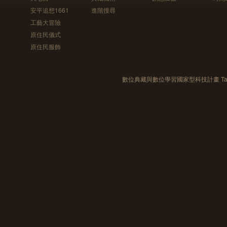
安平追想1661
進階搜尋
工藝大冒險
原住民儀式
原住民服飾
數位典藏與數位學習國家型科技計畫 Taiwan e-Le