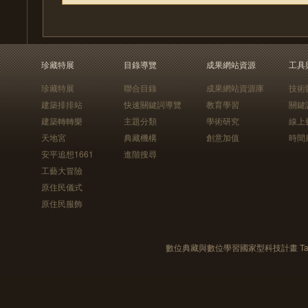
珍藏特展
目錄導覽
成果網站資源
工具
珍藏特展
聯合目錄
成果網站資源庫
技術
建築排排站
快速關鍵詞導覽
教育學習
關鍵
建築轉轉樂
主題分類
學術研究
線上
天地宮
典藏機構
創意加值
時間
安平追想1661
進階搜尋
工藝大冒險
原住民儀式
原住民服飾
數位典藏與數位學習國家型科技計畫 Taiwan e-Le