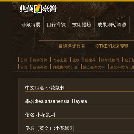
珍藏特展
目錄導覽
技術體驗
成果網站資源
目錄導覽首頁
HOTKEY快速導覽
首頁
目錄導覽
內容主題
生物
植物界
胚胎植物門
被子
首頁
目錄導覽
典藏機構與計畫
國立臺灣大學
生態學與演化
中文種名:小花鼠刺
學名:Itea arisanensis, Hayata
俗名:小花鼠刺
俗名（英文）:小花鼠刺