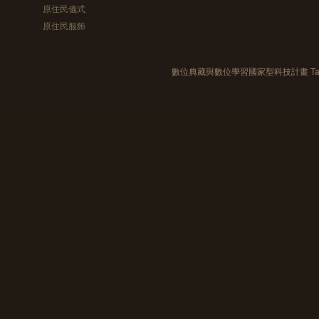
原住民儀式
原住民服飾
數位典藏與數位學習國家型科技計畫 Taiwan e-Le