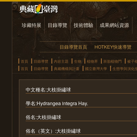
珍藏特展
目錄導覽
技術體驗
成果網站資源
目錄導覽首頁
HOTKEY快速導覽
首頁
目錄導覽
內容主題
生物
植物界
胚胎植物門
被子
首頁
目錄導覽
典藏機構與計畫
國立臺灣大學
生態學與演化
中文種名:大枝掛繡球
學名:Hydrangea integra Hay.
俗名:大枝掛繡球
俗名（英文）:大枝掛繡球