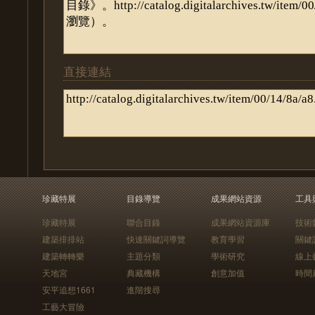
直接連結
珍藏特展
目錄導覽
成果網站資源
工具
珍藏特展
聯合目錄
成果網站資源庫
技術
建築排排站
快速關鍵詞導覽
教育學習
關鍵
建築轉轉樂
主題分類
學術研究
線上
天地宮
典藏機構
創意加值
時間
安平追想1661
進階搜尋
工藝大冒險