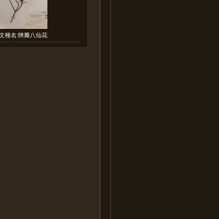
文種名:狹瓣八仙花