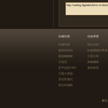
珍藏特展
目錄導覽
珍藏特展
聯合目錄
建築排排站
快速關鍵詞導覽
建築轉轉樂
主題分類
天地宮
典藏機構
安平追想1661
進階搜尋
工藝大冒險
原住民儀式
原住民服飾
數位典