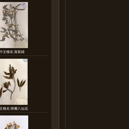
中文種名:落新婦
文種名:狹瓣八仙花