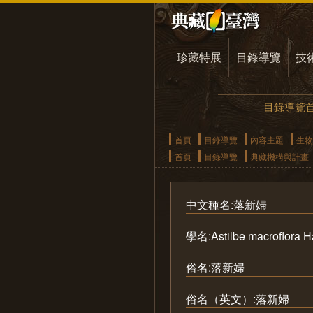
珍藏特展
目錄導覽
技
目錄導覽
首頁
目錄導覽
內容主題
生物
首頁
目錄導覽
典藏機構與計畫
中文種名:落新婦
學名:Astilbe macroflora H
俗名:落新婦
俗名（英文）:落新婦