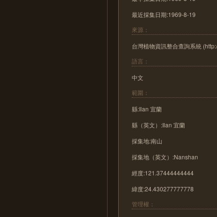
最近採集日期:1969-8-19
來源：
台灣植物資訊整合查詢系統 (http://tai2
語言：
中文
範圍：
縣:Ilan 宜蘭
縣（英文）:Ilan 宜蘭
採集地:南山
採集地（英文）:Nanshan
經度:121.37444444444
緯度:24.430277777778
管理權：