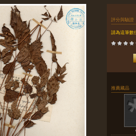
評分與驗證
請為這筆數
推薦藏品