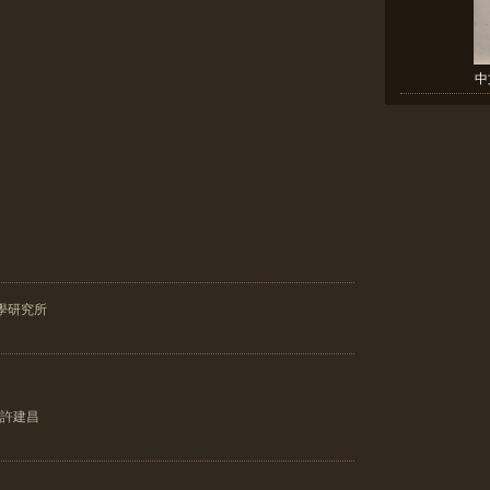
中
學研究所
昌
u 許建昌