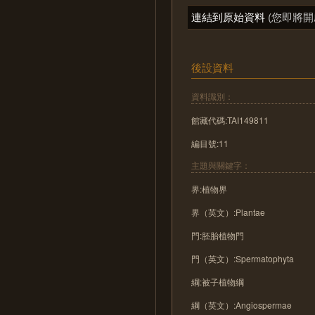
連結到原始資料
(您即將開
後設資料
資料識別：
館藏代碼:TAI149811
編目號:11
主題與關鍵字：
界:植物界
界（英文）:Plantae
門:胚胎植物門
門（英文）:Spermatophyta
綱:被子植物綱
綱（英文）:Angiospermae