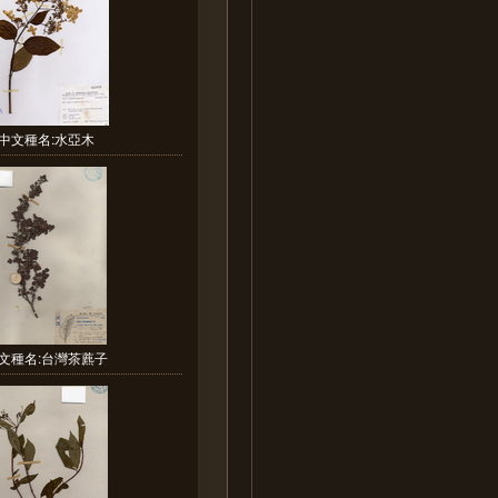
中文種名:水亞木
文種名:台灣茶藨子