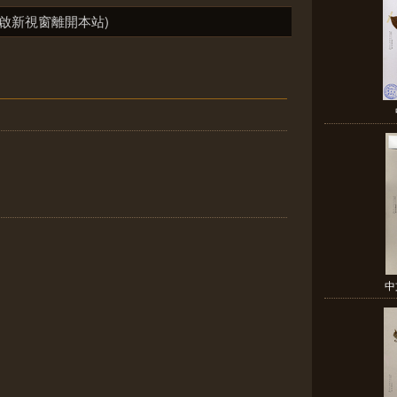
啟新視窗離開本站)
中