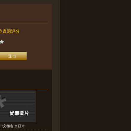
位資源評分
中文種名:水亞木