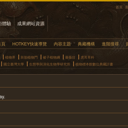
首頁
術體驗
成果網站資源
首頁
HOTKEY快速導覽
內容主題
典藏機構
進階搜尋
植物界
胚胎植物門
被子植物綱
薔薇目
虎耳草科
國立臺灣大學
生態學與演化生物學研究所
植物標本館數位典藏計畫
ay.