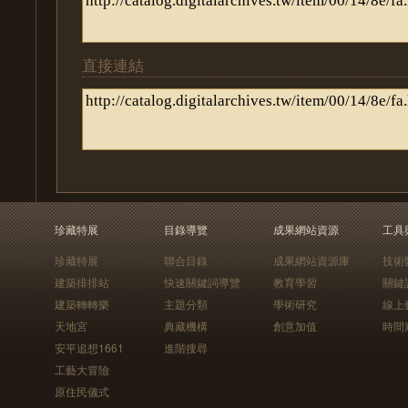
直接連結
珍藏特展
目錄導覽
成果網站資源
工具
珍藏特展
聯合目錄
成果網站資源庫
技術
建築排排站
快速關鍵詞導覽
教育學習
關鍵
建築轉轉樂
主題分類
學術研究
線上
天地宮
典藏機構
創意加值
時間
安平追想1661
進階搜尋
工藝大冒險
原住民儀式