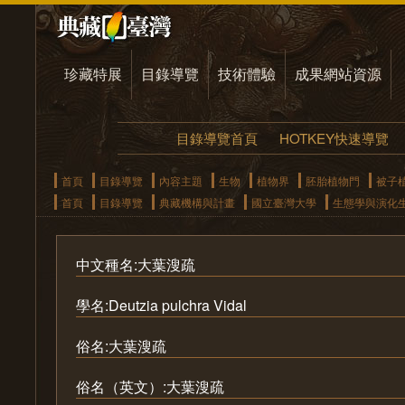
珍藏特展
目錄導覽
技術體驗
成果網站資源
目錄導覽首頁
HOTKEY快速導覽
首頁
目錄導覽
內容主題
生物
植物界
胚胎植物門
被子
首頁
目錄導覽
典藏機構與計畫
國立臺灣大學
生態學與演化
中文種名:大葉溲疏
學名:Deutzia pulchra Vidal
俗名:大葉溲疏
俗名（英文）:大葉溲疏