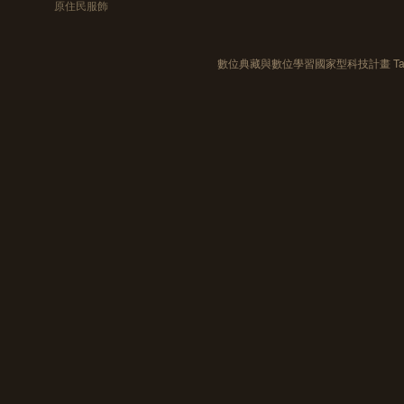
原住民服飾
數位典藏與數位學習國家型科技計畫 Taiwan e-Le