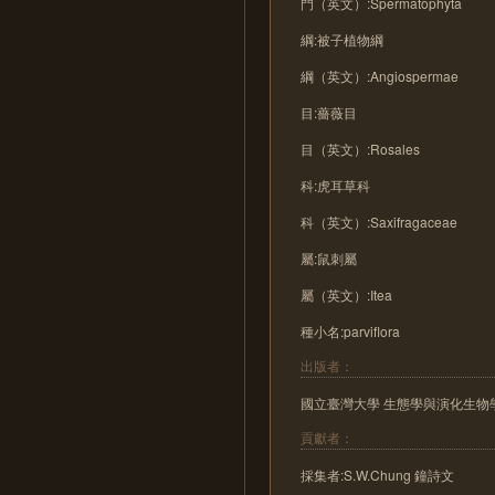
門（英文）:Spermatophyta
綱:被子植物綱
綱（英文）:Angiospermae
目:薔薇目
目（英文）:Rosales
科:虎耳草科
科（英文）:Saxifragaceae
屬:鼠刺屬
屬（英文）:Itea
種小名:parviflora
出版者：
國立臺灣大學 生態學與演化生物
貢獻者：
採集者:S.W.Chung 鐘詩文