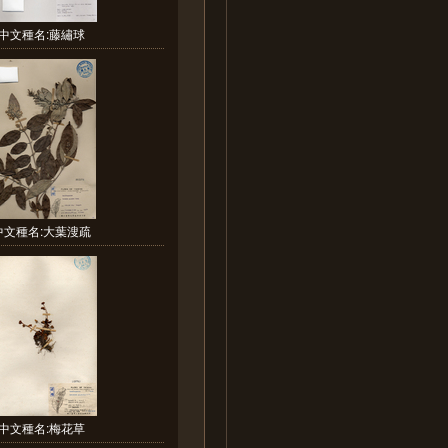
中文種名:藤繡球
中文種名:大葉溲疏
中文種名:梅花草