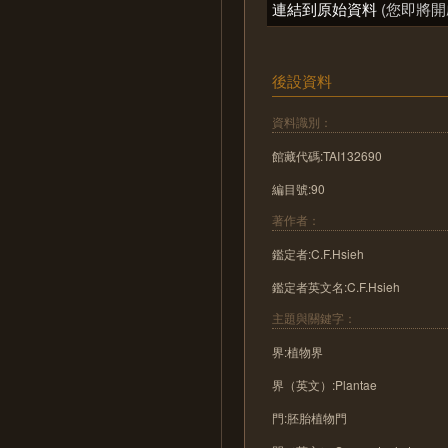
連結到原始資料
(您即將開
後設資料
資料識別：
館藏代碼:TAI132690
編目號:90
著作者：
鑑定者:C.F.Hsieh
鑑定者英文名:C.F.Hsieh
主題與關鍵字：
界:植物界
界（英文）:Plantae
門:胚胎植物門