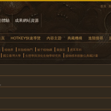
首頁
術體驗
成果網站資源
首頁
HOTKEY快速導覽
內容主題
典藏機構
進階搜尋
植物界
胚胎植物門
被子植物綱
薔薇目
虎耳草科
國立臺灣大學
生態學與演化生物學研究所
植物標本館數位典藏計畫
.