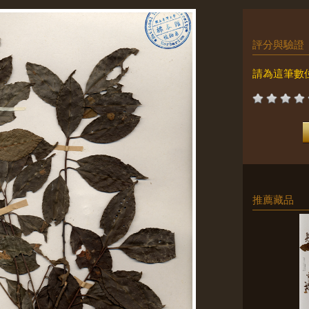
評分與驗證
請為這筆數
推薦藏品