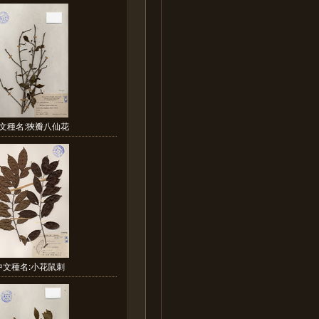
文種名:狹瓣八仙花
中文種名:小花鼠刺