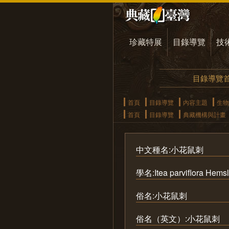
珍藏特展
目錄導覽
技
目錄導覽
首頁
目錄導覽
內容主題
生物
首頁
目錄導覽
典藏機構與計畫
中文種名:小花鼠刺
學名:Itea parviflora Hemsl
俗名:小花鼠刺
俗名（英文）:小花鼠刺