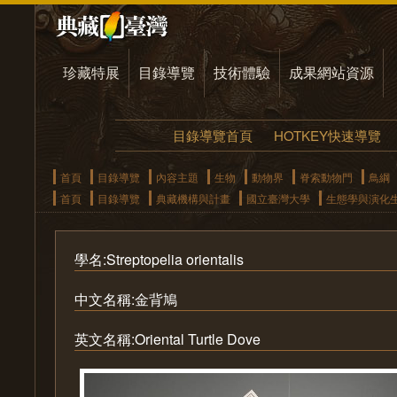
珍藏特展
目錄導覽
技術體驗
成果網站資源
目錄導覽首頁
HOTKEY快速導覽
首頁
目錄導覽
內容主題
生物
動物界
脊索動物門
鳥綱
首頁
目錄導覽
典藏機構與計畫
國立臺灣大學
生態學與演化
學名:Streptopelia orientalis
中文名稱:金背鳩
英文名稱:Oriental Turtle Dove