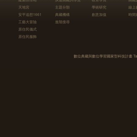
天地宮
主題分類
學術研究
線上
安平追想1661
典藏機構
創意加值
時間
工藝大冒險
進階搜尋
原住民儀式
原住民服飾
數位典藏與數位學習國家型科技計畫 Taiwan e-Le