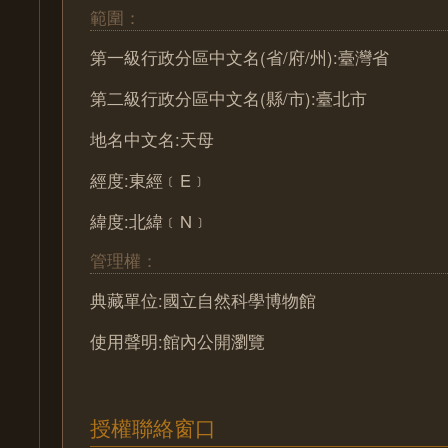
範圍：
第一級行政分區中文名(省/府/州):臺灣省
第二級行政分區中文名(縣/市):臺北市
地名中文名:天母
經度:東經﹝E﹞
緯度:北緯﹝N﹞
管理權：
典藏單位:國立自然科學博物館
使用聲明:館內公開瀏覽
授權聯絡窗口