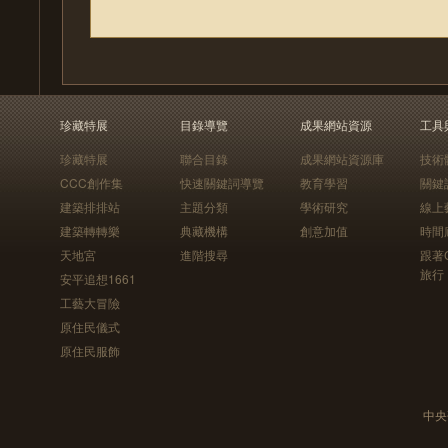
珍藏特展
目錄導覽
成果網站資源
工具
珍藏特展
聯合目錄
成果網站資源庫
技術
CCC創作集
快速關鍵詞導覽
教育學習
關鍵
建築排排站
主題分類
學術研究
線上
建築轉轉樂
典藏機構
創意加值
時間
天地宮
進階搜尋
跟著
旅行
安平追想1661
工藝大冒險
原住民儀式
原住民服飾
中央