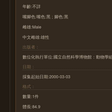
年齡:不詳
嘴腳色:嘴色:黑 ; 腳色:黑
雌雄:Male
中文雌雄:雄性
出版者：
數位化執行單位:國立自然科學博物館：動物學
日期：
採集起始日期:2000-03-03
格式：
數量:1件
體長:84.9