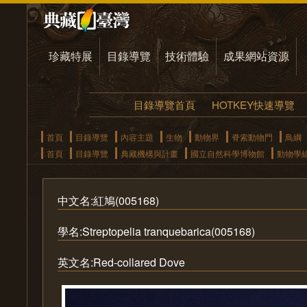
珍藏特展
目錄導覽
技術體驗
成果網站資源
目錄導覽首頁
HOTKEY快速導覽
首頁
目錄導覽
內容主題
生物
動物界
脊索動物門
鳥綱
首頁
目錄導覽
典藏機構與計畫
國立自然科學博物館
動物學
中文名:紅鳩(005168)
學名:Streptopelia tranquebarica(005168)
英文名:Red-collared Dove