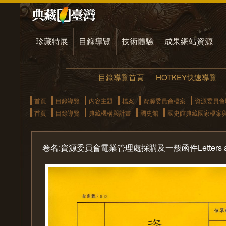
珍藏特展
目錄導覽
技術體驗
成果網站資源
目錄導覽首頁
HOTKEY快速導覽
首頁
目錄導覽
內容主題
檔案
資源委員會檔案
資源委員會
首頁
目錄導覽
典藏機構與計畫
國史館
國史館典藏國家檔案
卷名:資源委員會電業管理處採購及一般函件Letters and Pur