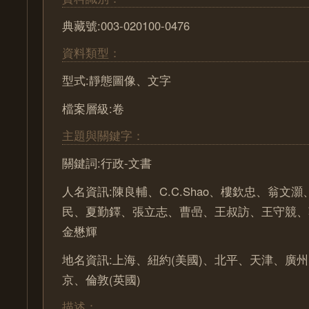
典藏號:003-020100-0476
資料類型：
型式:靜態圖像、文字
檔案層級:卷
主題與關鍵字：
關鍵詞:行政-文書
人名資訊:陳良輔、C.C.Shao、樓欽忠、翁文
民、夏勤鐸、張立志、曹喦、王叔訪、王守競、
金懋輝
地名資訊:上海、紐約(美國)、北平、天津、廣州
京、倫敦(英國)
描述：