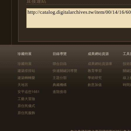
直接連結
珍藏特展
目錄導覽
成果網站資源
工具
珍藏特展
聯合目錄
成果網站資源庫
技術
建築排排站
快速關鍵詞導覽
教育學習
關鍵
建築轉轉樂
主題分類
學術研究
線上
天地宮
典藏機構
創意加值
時間
安平追想1661
進階搜尋
工藝大冒險
原住民儀式
原住民服飾