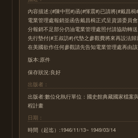
內容描述:{#陳中熙#}函{#惲震#}已請將{#戴昌
電業管理處報銷並函告戴昌楫正式呈資源委員會
分報銷不足部分仍油電業管理處照付請協助轉送
先行墊付{#王叔訪#}代墊之參觀費將來再設法歸還
在美國欲作任何參觀請先告知電業管理處再由該
版本:原件
保存狀況:良好
出版者：
出版者:數位化執行單位：國史館典藏國家檔案
程計畫
日期：
時間（起迄）:1946/11/13~ 1949/03/14