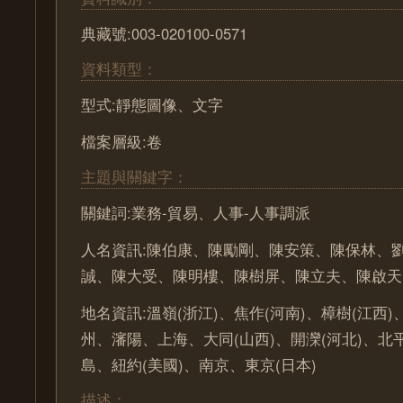
典藏號:003-020100-0571
資料類型：
型式:靜態圖像、文字
檔案層級:卷
主題與關鍵字：
關鍵詞:業務-貿易、人事-人事調派
人名資訊:陳伯康、陳勵剛、陳安策、陳保林、
誠、陳大受、陳明樓、陳樹屏、陳立夫、陳啟天
地名資訊:溫嶺(浙江)、焦作(河南)、樟樹(江西)
州、瀋陽、上海、大同(山西)、開灤(河北)、北
島、紐約(美國)、南京、東京(日本)
描述：