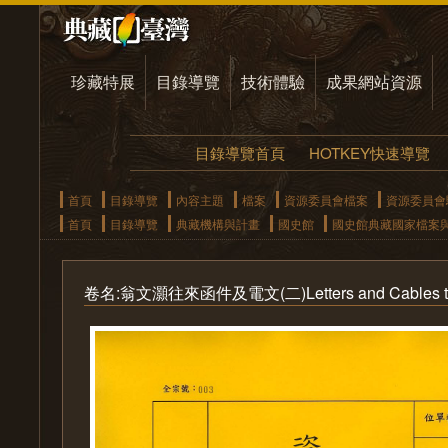
珍藏特展
目錄導覽
技術體驗
成果網站資源
目錄導覽首頁
HOTKEY快速導覽
首頁
目錄導覽
內容主題
檔案
資源委員會檔案
資源委員會
首頁
目錄導覽
典藏機構與計畫
國史館
國史館典藏國家檔案
卷名:翁文灝往來函件及電文(二)Letters and Cables to C