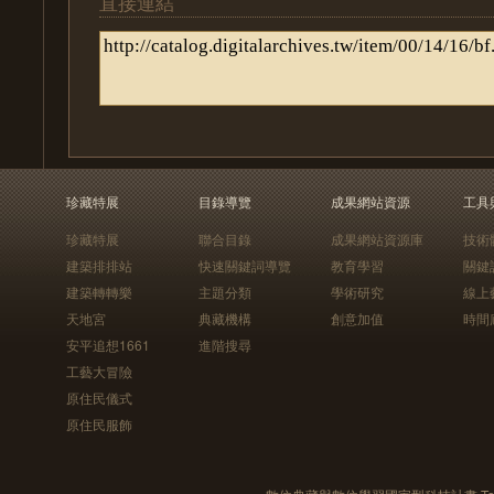
直接連結
珍藏特展
目錄導覽
成果網站資源
工具
珍藏特展
聯合目錄
成果網站資源庫
技術
建築排排站
快速關鍵詞導覽
教育學習
關鍵
建築轉轉樂
主題分類
學術研究
線上
天地宮
典藏機構
創意加值
時間
安平追想1661
進階搜尋
工藝大冒險
原住民儀式
原住民服飾