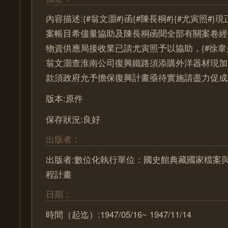
內容描述:{#翁文灝#}函{#陳長桐#}{#尤寅照#
案帳目希儘量協助及陳長桐函聞全部有關案卷經
物資供應局接收業已請尤寅照予以協助，{#徐韋曼#
翁文灝查淮南公司復興鐵路須添購外洋器材現加
款須政府允予擔保復興計畫亟待實施請盡力促成
版本:原件
保存狀況:良好
出版者：
出版者:數位化執行單位：國史館典藏國家檔案
程計畫
日期：
時間（起迄）:1947/05/16~ 1947/11/14