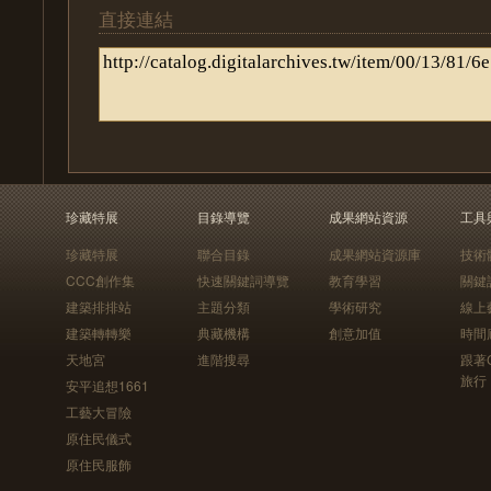
直接連結
珍藏特展
目錄導覽
成果網站資源
工具
珍藏特展
聯合目錄
成果網站資源庫
技術
CCC創作集
快速關鍵詞導覽
教育學習
關鍵
建築排排站
主題分類
學術研究
線上
建築轉轉樂
典藏機構
創意加值
時間
天地宮
進階搜尋
跟著
旅行
安平追想1661
工藝大冒險
原住民儀式
原住民服飾