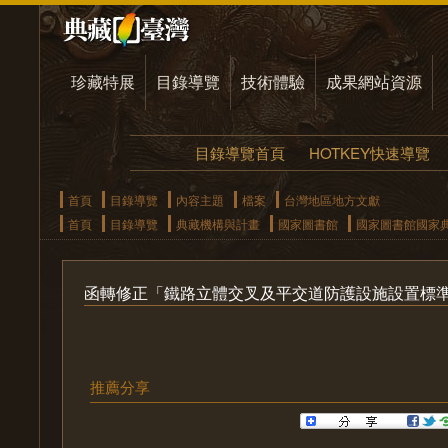
珍藏特展
目錄導覽
技術體驗
成果網站資源
目錄導覽首頁
HOTKEY快速導覽
首頁
目錄導覽
內容主題
檔案
台灣地區地方文獻
首頁
目錄導覽
典藏機構與計畫
國家圖書館
國家圖書館國家
函轉修正「鐵路立體交叉及平交道防護設施設置標
推薦分享