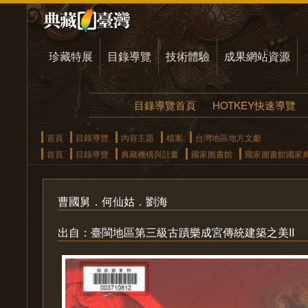
珍藏特展
目錄導覽
技術體驗
成果網站資源
目錄導覽首頁
HOTKEY快速導覽
首頁
目錄導覽
內容主題
檔案
台灣地區地方文獻
首頁
目錄導覽
典藏機構與計畫
國家圖書館
國家圖書館國家
曹國舅．何仙姑．劉海
出自：臺閩地區第三級古蹟樂成宮傳統建築之美II