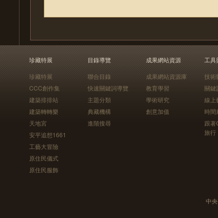
珍藏特展
目錄導覽
成果網站資源
工具
珍藏特展
聯合目錄
成果網站資源庫
技術
CCC創作集
快速關鍵詞導覽
教育學習
關鍵
建築排排站
主題分類
學術研究
線上
建築轉轉樂
典藏機構
創意加值
時間
天地宮
進階搜尋
跟著
旅行
安平追想1661
工藝大冒險
原住民儀式
原住民服飾
中央