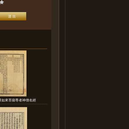
尊如來菩薩尊者神僧名經