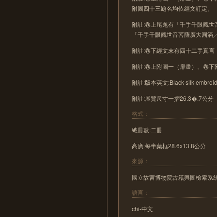
附圖四十三題名均依經文訂定。
附註:卷上尾題有「千手千眼觀
「千手千眼觀世音菩薩廣大圓滿
附註:卷下經文末有四十二手真言
附註:卷上附圖一（扉畫）、卷
附註:版本英文:Black silk embroider
附註:展覽尺寸一摺26.3�.7公分
格式：
總冊數:二冊
高廣:每半葉框28.6x13.8公分
來源：
國立故宮博物院古籍輿圖檢索系統 https://
語言：
chi-中文