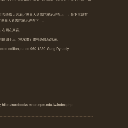
世音菩薩廣大圓滿╱無量大延壽陀羅尼經卷上」；卷下尾題有
╱無量大延壽陀羅尼經卷下」。
，右圖左真言。
下附圖四十三（拖尾畫）畫幅為織品彩繪。
ed edition, dated 960-1280, Sung Dynasty
rarebooks-maps.npm.edu.tw/index.php