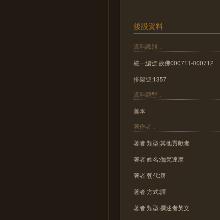
後設資料
資料識別：
統一編號:故佛000711-000712
排架號:1357
資料類型：
善本
著作者：
著者 類型:其他貢獻者
著者 姓名:伽梵達摩
著者 朝代:唐
著者 方式:譯
著者 類型:撰述者英文