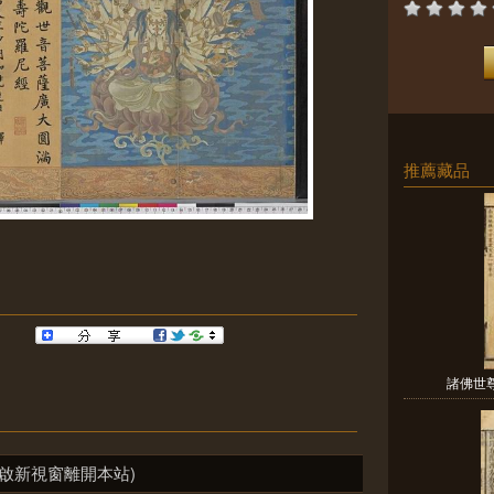
推薦藏品
諸佛世
啟新視窗離開本站)