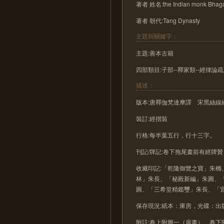
著者 姓名:the Indian monk Bhag
著者 朝代:Tang Dynasty
主題與關鍵字：
主題:善本古籍
四部類目:子部--釋家類--經律論
描述：
版本:唐釋伽梵達摩譯 宋黑絲線
裝訂:經摺裝
行格:每半葉五行，行十三字。
刊記/牌記:卷下拖尾畫前有經牌
收藏印記:「乾隆御覽之寶」朱
林」朱長、「秘殿新編」朱圓、
圓、「三希堂精鑑璽」朱長、「宜
保存現況:紙本：庫房，光碟：出
附註:卷上附圖一（扉畫）、卷