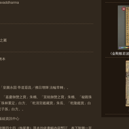
avaddharma
疏之屬
《金剛般若波
綉本
贊「皇圖永固 帝道遐昌╱佛日增輝 法輪常轉」。
橢、「嘉慶御覽之寶」朱橢、「宣統御覽之寶」朱橢、「秘殿珠
「珠林重定」白方、「乾清宮鑑藏寶」朱長、「乾隆鑑賞」白
子孫」白方。。
版組資訊中心
下附圖四十四（拖尾畫）題名均依畫幅內容暫訂，卷下附圖一至