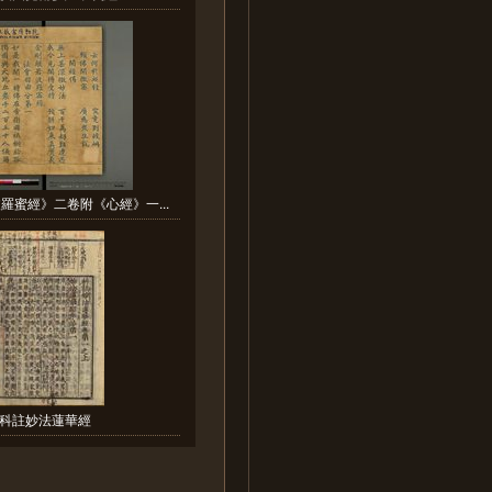
羅蜜經》二卷附《心經》一...
科註妙法蓮華經