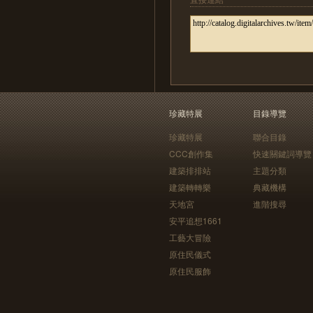
珍藏特展
目錄導覽
珍藏特展
聯合目錄
CCC創作集
快速關鍵詞導覽
建築排排站
主題分類
建築轉轉樂
典藏機構
天地宮
進階搜尋
安平追想1661
工藝大冒險
原住民儀式
原住民服飾