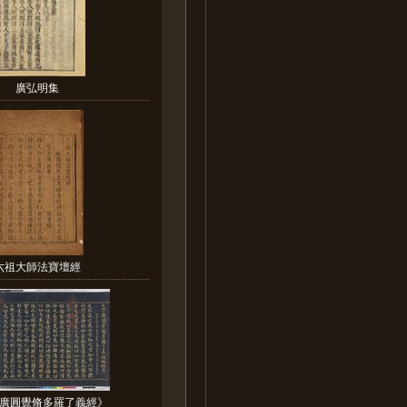
廣弘明集
六祖大師法寶壇經
廣圓覺脩多羅了義經》