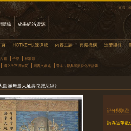
首頁
術體驗
成果網站資源
首頁
HOTKEY快速導覽
內容主題
典藏機構
進階搜尋
古籍
子部
釋家類
國立故宮博物院
圖書文獻處
善本古籍典藏數位化子計畫
大圓滿無量大延壽陀羅尼經》
評分與驗證
請為這筆數