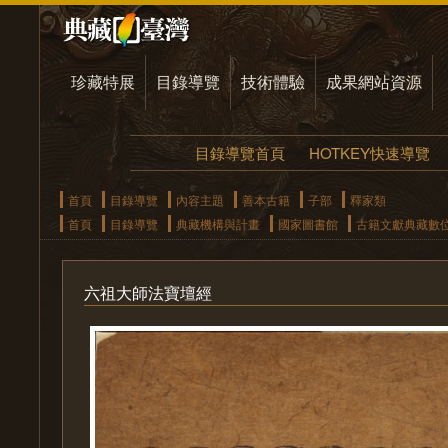
珍藏特展
目錄導覽
技術體驗
成果網站資源
目錄導覽首頁
HOTKEY快速導覽
首頁
目錄導覽
內容主題
善本古籍
子部
釋家類
首頁
目錄導覽
典藏機構與計畫
國家圖書館
古籍文獻典藏數
六祖大師法寶壇經