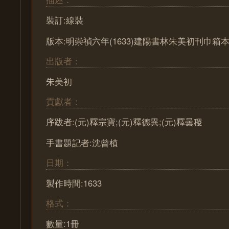
裝訂:線裝
版本:明崇禎六年(1633)建陽書林朱美初刊巾箱
出版者：
朱美初
貢獻者：
序跋者:(元)釋宗寶;(元)釋德異;(元)釋曇稷
手書題記者:沈曾植
日期：
製作時間:1633
格式：
數量:1冊