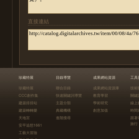
直接連結
珍藏特展
目錄導覽
成果網站資源
工具
珍藏特展
聯合目錄
成果網站資源庫
技術
CCC創作集
快速關鍵詞導覽
教育學習
關鍵
建築排排站
主題分類
學術研究
線上
建築轉轉樂
典藏機構
創意加值
時間
天地宮
進階搜尋
跟著
旅行
安平追想1661
工藝大冒險