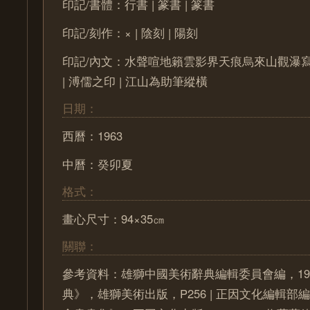
印記/書體：行書 | 篆書 | 篆書
印記/刻作：× | 陰刻 | 陽刻
印記/內文：水聲喧地籟雲影界天痕烏來山觀瀑
| 溥儒之印 | 江山為助筆縱橫
日期：
西曆：1963
中曆：癸卯夏
格式：
畫心尺寸：94×35㎝
關聯：
參考資料：雄獅中國美術辭典編輯委員會編，19
典》，雄獅美術出版，P256 | 正因文化編輯部編