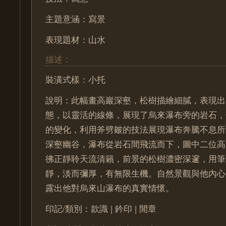
主題意涵：寫景
表現題材：山水
描述：
裝潢式樣：小托
說明：此幅畫高巖深壑，松樹描繪細膩，表現出
態，以靈活的線條，展現了烏來瀑布旁的岩石，
的變化，利用斧劈皴的技法展現瀑布奔騰不息所
深壑幽谷，瀑布從岩石間飛流而下，圖中二位高
彿正靜聆天流清籟，前景的松樹濃密深邃，用筆
靜，淡而彌厚，有無限生機。自然景觀與他內心
露出他對烏來山瀑布的真實情懷。
印記/類別：款識 | 鈐印 | 閒章