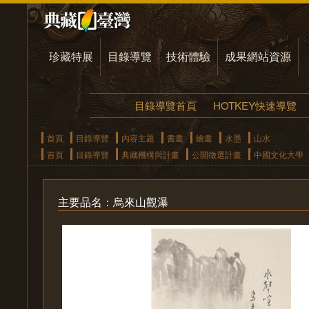
珍藏特展
目錄導覽
技術體驗
成果網站資源
目錄導覽首頁
HOTKEY快速導覽
首頁
目錄導覽
內容主題
書畫
繪畫
水墨
山水
首頁
目錄導覽
典藏機構與計畫
公開徵選計畫
中國文化大學
主要品名：烏來山觀瀑