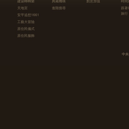
建築轉轉樂
典藏機構
創意加值
時間
天地宮
進階搜尋
跟著
旅行
安平追想1661
工藝大冒險
原住民儀式
原住民服飾
中央