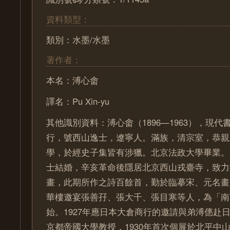
資料類型：
類別：水墨/水墨
著作者：
本名：溥心畬
譯名：Pu Xin-yu
其他識別資料：溥心畬（1896—1963），現
行，號西山逸士，遼寧人。滿族，清宗室，恭親
學，於經史子集皆有涉獵。北京法政大學畢業。1
士結婚，辛亥革命後隱居北京西山戎臺寺，致力
畫，此期所作之詩百餘首，勤於臨摹宋、元名畫。
華樓邀宴張善孖、張大千、張目寒等人，為「南
始。1927年應日本大倉商行的邀請與弟溥僡赴
京都帝國大學教授，1930年首次個展於北平中