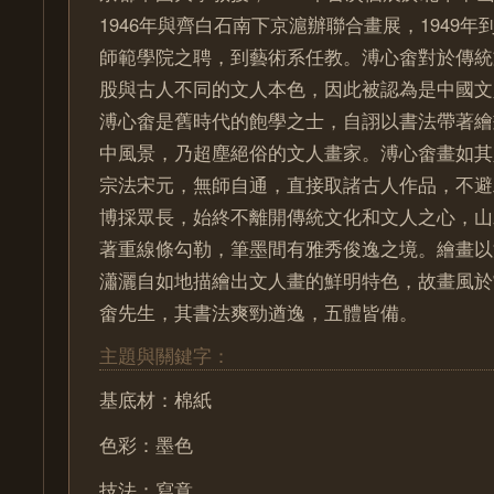
1946年與齊白石南下京滬辦聯合畫展，1949
師範學院之聘，到藝術系任教。溥心畬對於傳統
股與古人不同的文人本色，因此被認為是中國文
溥心畬是舊時代的飽學之士，自詡以書法帶著繪
中風景，乃超塵絕俗的文人畫家。溥心畬畫如其
宗法宋元，無師自通，直接取諸古人作品，不避
博採眾長，始終不離開傳統文化和文人之心，山
著重線條勾勒，筆墨間有雅秀俊逸之境。繪畫以
瀟灑自如地描繪出文人畫的鮮明特色，故畫風於
畬先生，其書法爽勁遒逸，五體皆備。
主題與關鍵字：
基底材：棉紙
色彩：墨色
技法：寫意