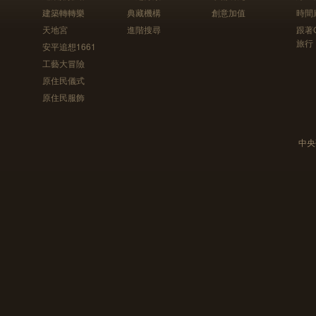
建築轉轉樂
典藏機構
創意加值
時間
天地宮
進階搜尋
跟著
旅行
安平追想1661
工藝大冒險
原住民儀式
原住民服飾
中央