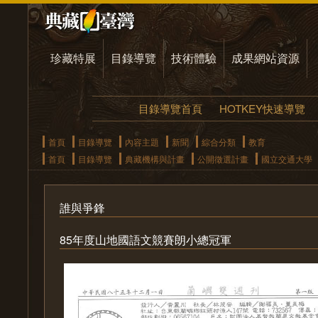
珍藏特展
目錄導覽
技術體驗
成果網站資源
目錄導覽首頁
HOTKEY快速導覽
首頁
目錄導覽
內容主題
新聞
綜合分類
教育
首頁
目錄導覽
典藏機構與計畫
公開徵選計畫
國立交通大學
誰與爭鋒
85年度山地國語文競賽朗小總冠軍