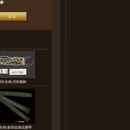
標本名稱:貝珠腕飾
名稱:菱形紋織花腰帶