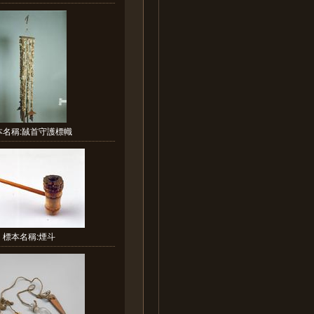
本名稱:馘首守護標幟
標本名稱:煙斗