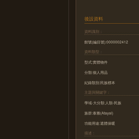
後設資料
資料識別：
館號(編目號):0000002412
資料類型：
型式:實體物件
分類:個人用品
紀錄類別:民族標本
主題與關鍵字：
學域-大分類:人類-民族
族群:泰雅(Atayal)
功能用途:遮體保暖
描述：