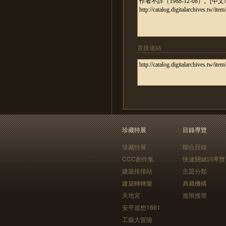
直接連結
珍藏特展
目錄導覽
珍藏特展
聯合目錄
CCC創作集
快速關鍵詞導覽
建築排排站
主題分類
建築轉轉樂
典藏機構
天地宮
進階搜尋
安平追想1661
工藝大冒險