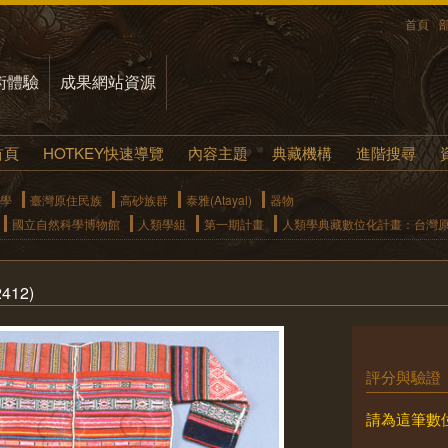
首頁
術體驗
成果網站資源
首頁
HOTKEY快速導覽
內容主題
典藏機構
進階搜尋
學
臺灣原住民族
高砂族群
泰雅(Atayal)
器物
國立自然科學博物館
人類學組
第一期計畫
人類學典藏數位化計畫：台灣
412)
評分與驗證
請為這筆數