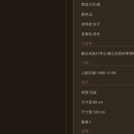
製造方式:織
顏色:紅
使用者:女子
真實性:原件
出版者：
數位化執行單位:國立自然科學博
日期：
入館日期:1988-12-08
格式：
材質:毛線
尺寸長:88 cm
尺寸寬:122 cm
數量:1
範圍：