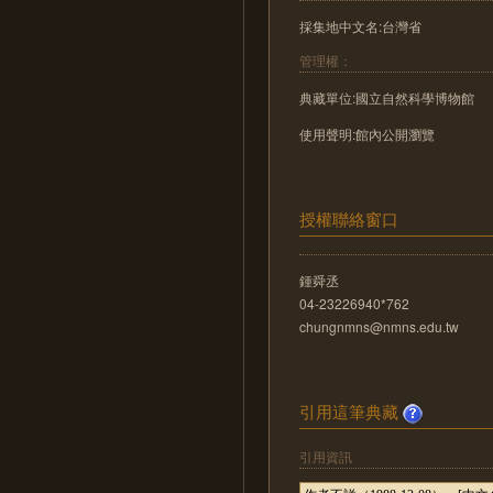
採集地中文名:台灣省
管理權：
典藏單位:國立自然科學博物館
使用聲明:館內公開瀏覽
授權聯絡窗口
鍾舜丞
04-23226940*762
chungnmns@nmns.edu.tw
引用這筆典藏
引用資訊