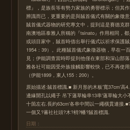
標』，是族長等有勢力家族的勇譽標示；但其作
辨識而已，更重要的是與馘首儀式有關的象徵意
馘首儀式器物的研究專文中，提到這是賽德克群
南澳地區泰雅人所稱的『tsinato』作用相同，
或頭目家中，馘首時借出舉行儀式以祈求保護馘
1954：39）。此種馘首儀式象徵器物，早在一
見；伊能調查當時即提到他僅在東部和深山部落
雅各社可能因受外族接觸影響較快，已不再使用
（伊能1899，東人155：200）。
原始描述:馘首標識.■ 新月形的木板'寬37cm'高4.8
邊緣開孔以繩子 吊下蓪草輪串13串'蓪草輪大小
十箇左右.長約63cm'各串中間以一繩橫貫連接.■??
一個又?蕃社社頭?木?梢?幡?馘首標識.
日期：