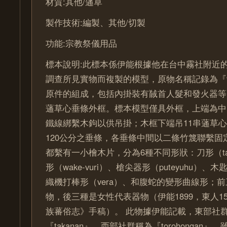
材質:其他/蓪草
製作技術:編製、其他/切製
功能:宗教祭儀用品
標本說明:此標本係伊能根據他在台中霧社附近的巴
調查所見實物而複製的模型，原物名稱記錄為『ta
原件的組成，包括內掛裝有馘首人髮和發火器等
蓪草心垂條外框。標本模型僅具外框，上端為中
鐵線綁繫木鉤以供吊掛；木框下端吊11串蓪草
120公分之垂條，各垂條中間以二條竹篾聯繫固
都繫有一小檜木片，分為6種不同形狀：刀形（tak
形（wake-vuri）、槍尖器形（puteyuhu）、木匙形
織機打棒形（vera）、和腹蛇的變形曲線形；
物，後三種是女性代表器物（伊能1899，東人155：
族蕃俗志》手稿）。 此物據伊能記載，東部社
『takanan』，西部社群稱為『torohongan