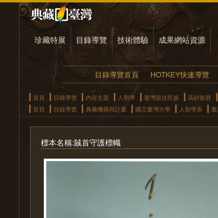
珍藏特展
目錄導覽
技術體驗
成果網站資源
目錄導覽首頁
HOTKEY快速導覽
首頁
目錄導覽
內容主題
人類學
臺灣原住民族
高砂族群
首頁
目錄導覽
典藏機構與計畫
國立臺灣大學
人類學系
臺
標本名稱:馘首守護標幟