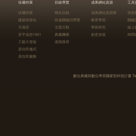
珍藏特展
目錄導覽
成果網站資源
工具
珍藏特展
聯合目錄
成果網站資源庫
技術
建築排排站
快速關鍵詞導覽
教育學習
關鍵
天地宮
主題分類
學術研究
線上
安平追想1661
典藏機構
創意加值
時間
工藝大冒險
進階搜尋
原住民儀式
原住民服飾
數位典藏與數位學習國家型科技計畫 Taiwan e-Le