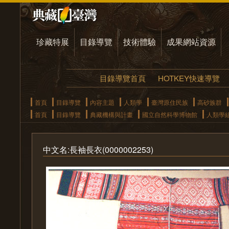
珍藏特展
目錄導覽
技術體驗
成果網站資源
目錄導覽首頁
HOTKEY快速導覽
首頁
目錄導覽
內容主題
人類學
臺灣原住民族
高砂族群
首頁
目錄導覽
典藏機構與計畫
國立自然科學博物館
人類學
中文名:長袖長衣(0000002253)