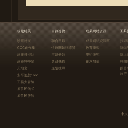
珍藏特展
目錄導覽
成果網站資源
工具
珍藏特展
聯合目錄
成果網站資源庫
技術
CCC創作集
快速關鍵詞導覽
教育學習
關鍵
建築排排站
主題分類
學術研究
線上
建築轉轉樂
典藏機構
創意加值
時間
天地宮
進階搜尋
跟著
旅行
安平追想1661
工藝大冒險
原住民儀式
原住民服飾
中央