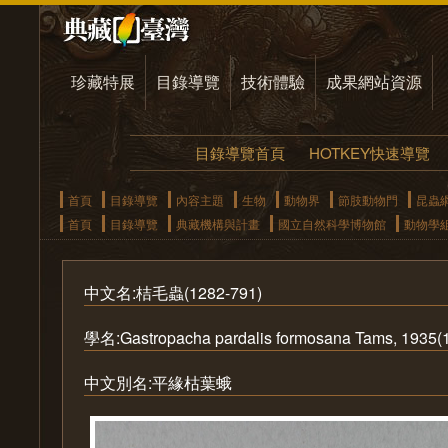
珍藏特展
目錄導覽
技術體驗
成果網站資源
目錄導覽首頁
HOTKEY快速導覽
首頁
目錄導覽
內容主題
生物
動物界
節肢動物門
昆蟲
首頁
目錄導覽
典藏機構與計畫
國立自然科學博物館
動物學
中文名:桔毛蟲(1282-791)
學名:Gastropacha pardalis formosana Tams, 1935(
中文別名:平緣枯葉蛾