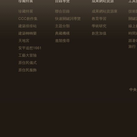
珍藏特展
目錄導覽
成果網站資源
工具
珍藏特展
聯合目錄
成果網站資源庫
技術
CCC創作集
快速關鍵詞導覽
教育學習
關鍵
建築排排站
主題分類
學術研究
線上
建築轉轉樂
典藏機構
創意加值
時間
天地宮
進階搜尋
跟著
旅行
安平追想1661
工藝大冒險
原住民儀式
原住民服飾
中央