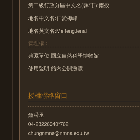
第二級行政分區中文名(縣/市):南投
地名中文名:仁愛梅峰
地名英文名:MeifengJenai
管理權：
典藏單位:國立自然科學博物館
使用聲明:館內公開瀏覽
授權聯絡窗口
鍾舜丞
04-23226940*762
chungnmns@nmns.edu.tw