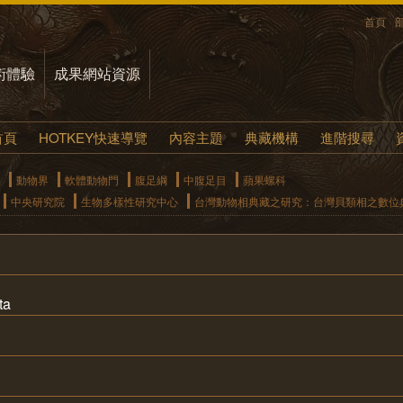
首頁
術體驗
成果網站資源
首頁
HOTKEY快速導覽
內容主題
典藏機構
進階搜尋
動物界
軟體動物門
腹足綱
中腹足目
蘋果螺科
中央研究院
生物多樣性研究中心
台灣動物相典藏之研究：台灣貝類相之數位
ta