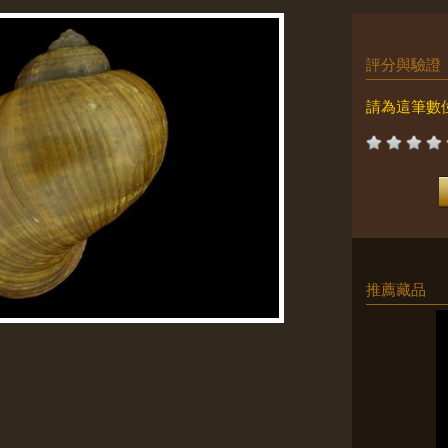
評分與驗證
請為這筆數
推薦藏品