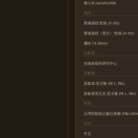
種小名:canaliculata
描述：
製備過程:乾燥 (in dry)
製備過程（英文）:乾燥 (in dry)
屬性:74.36mm
出版者：
生物多樣性研究中心
貢獻者：
採集者:巫文隆 (W. L. Wu)
採集者英文名:巫文隆 (W. L. Wu)
來源：
台灣貝類相之數位典藏 (http://shell.s
語言：
中文