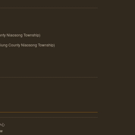
y Niaosong Township)
County Niaosong Township)
中心
tw