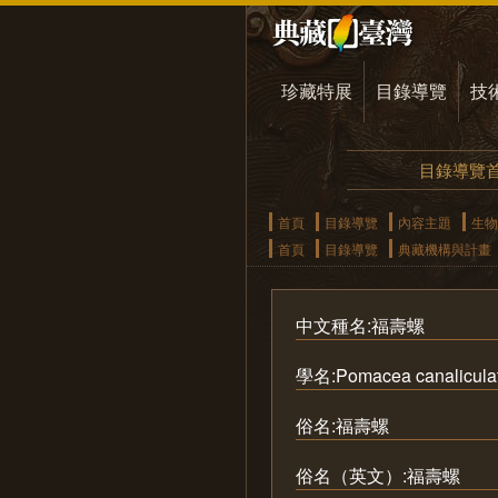
珍藏特展
目錄導覽
技
目錄導覽
首頁
目錄導覽
內容主題
生物
首頁
目錄導覽
典藏機構與計畫
中文種名:福壽螺
學名:Pomacea canalicula
俗名:福壽螺
俗名（英文）:福壽螺