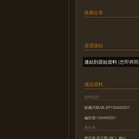
推薦分享
資源連結
連結到原始資料
(您即將開
後設資料
資料識別：
館藏代碼:MLSP102400201
編目號:102400201
著作者：
鑑定者:巫文隆 (W. L. Wu)