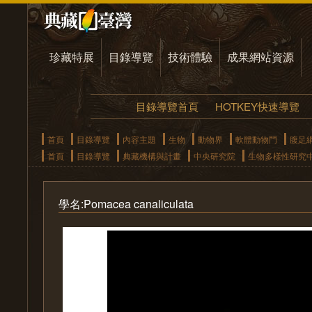
珍藏特展
目錄導覽
技術體驗
成果網站資源
目錄導覽首頁
HOTKEY快速導覽
首頁
目錄導覽
內容主題
生物
動物界
軟體動物門
腹足
首頁
目錄導覽
典藏機構與計畫
中央研究院
生物多樣性研究
學名:Pomacea canaliculata