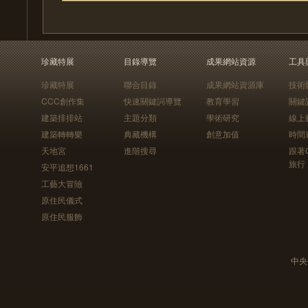
珍藏特展
目錄導覽
成果網站資源
工具
珍藏特展
聯合目錄
成果網站資源庫
技術
CCC創作集
快速關鍵詞導覽
教育學習
關鍵
建築排排站
主題分類
學術研究
線上
建築轉轉樂
典藏機構
創意加值
時間
天地宮
進階搜尋
跟著
旅行
安平追想1661
工藝大冒險
原住民儀式
原住民服飾
中央