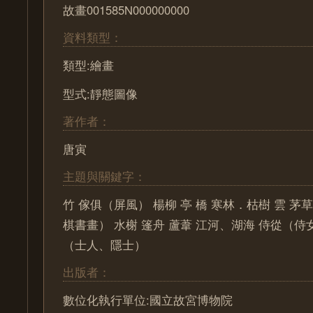
故畫001585N000000000
資料類型：
類型:繪畫
型式:靜態圖像
著作者：
唐寅
主題與關鍵字：
竹 傢俱（屏風） 楊柳 亭 橋 寒林．枯樹 雲 茅
棋書畫） 水榭 篷舟 蘆葦 江河、湖海 侍從（侍
（士人、隱士）
出版者：
數位化執行單位:國立故宮博物院