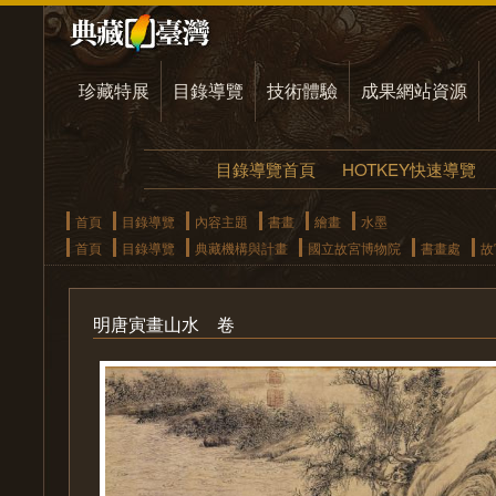
珍藏特展
目錄導覽
技術體驗
成果網站資源
目錄導覽首頁
HOTKEY快速導覽
首頁
目錄導覽
內容主題
書畫
繪畫
水墨
首頁
目錄導覽
典藏機構與計畫
國立故宮博物院
書畫處
故
明唐寅畫山水 卷