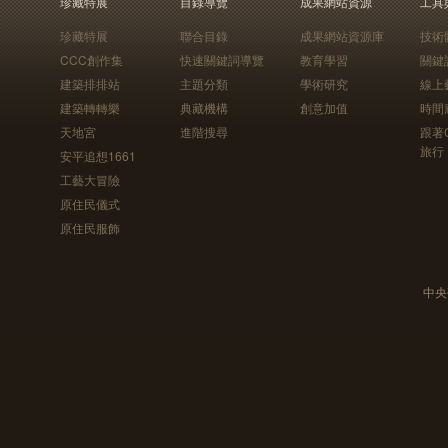
珍藏特展
目錄導覽
成果網站資源
工具
珍藏特展
聯合目錄
成果網站資源庫
技術
CCC創作集
快速關鍵詞導覽
教育學習
關鍵
建築排排站
主題分類
學術研究
線上
建築轉轉樂
典藏機構
創意加值
時間
天地宮
進階搜尋
跟著
旅行
安平追想1661
工藝大冒險
原住民儀式
原住民服飾
中央