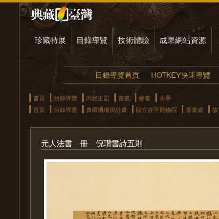
珍藏特展
目錄導覽
技術體驗
成果網站資源
目錄導覽首頁
HOTKEY快速導覽
首頁
目錄導覽
內容主題
書畫
繪畫
水墨
首頁
目錄導覽
典藏機構與計畫
國立故宮博物院
書畫處
故
元人法書 冊 倪瓚書詩五則