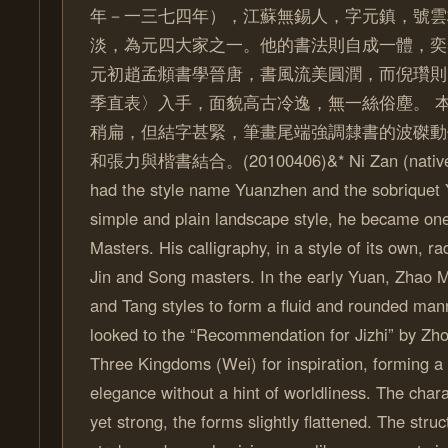
年－一三七四年），江蘇無錫人，字元鎮，號雲
淡，為元四大家之一。他的書法則自成一體，奕
元初趙孟頫書學晉唐，書風流美圓潤，而倪瓚則
季直表〉入手，面貌高古冷逸，無一絲俗塵。 
稍扁，但結字甚緊，筆畫尾端強調隸書的波磔動
和張力與楷書結合。(20100406)&* Ni Zan (native t
had the style name Yuanzhen and the sobriquet Y
simple and plain landscape style, he became on
Masters. His calligraphy, in a style of its own, ra
Jin and Song masters. In the early Yuan, Zhao M
and Tang styles to form a fluid and rounded man
looked to the “Recommendation for Jizhi” by Zh
Three Kingdoms (Wei) for inspiration, forming a 
elegance without a hint of worldliness. The chara
yet strong, the forms slightly flattened. The struct