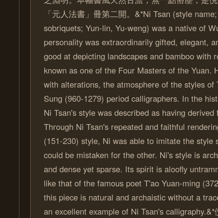
「元人法書」冊第二開。&*Ni Tsan (style name; Y
sobriquets; Yun-lin, Yu-weng) was a native of W
personality was extraordinarily gifted, elegant, 
good at depicting landscapes and bamboo with r
known as one of the Four Masters of the Yuan. H
with alterations, the atmosphere of the styles of
Sung (960-1279) period calligraphers. In the hist
Ni Tsan's style was described as having derived f
Through Ni Tsan's repeated and faithful renderi
(151-230) style, Ni was able to imitate the style 
could be mistaken for the other. Ni's style is arc
and dense yet sparse. Its spirit is aloofly untra
like that of the famous poet T'ao Yuan-ming (372
this piece is natural and archaistic without a trac
an excellent example of Ni Tsan's calligr