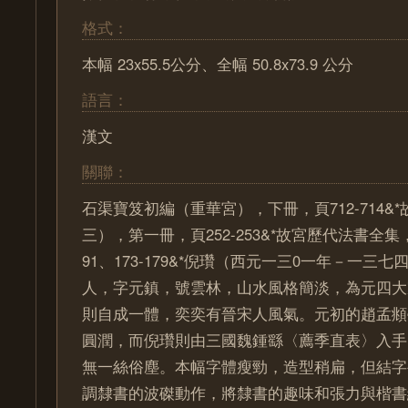
格式：
本幅 23x55.5公分、全幅 50.8x73.9 公分
語言：
漢文
關聯：
石渠寶笈初編（重華宮），下冊，頁712-714&
三），第一冊，頁252-253&*故宮歷代法書全集
91、173-179&*倪瓚（西元一三0一年－一三
人，字元鎮，號雲林，山水風格簡淡，為元四大
則自成一體，奕奕有晉宋人風氣。元初的趙孟頫
圓潤，而倪瓚則由三國魏鍾繇〈薦季直表〉入手
無一絲俗塵。本幅字體瘦勁，造型稍扁，但結字
調隸書的波磔動作，將隸書的趣味和張力與楷書