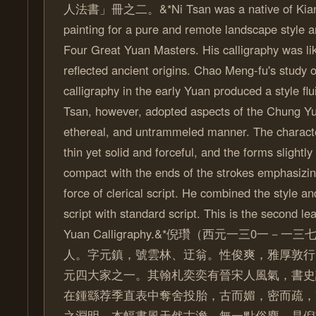
人法書」冊之二。&*Ni Tsan was a native of Kiang
painting for a pure and remote landscape style a
Four Great Yuan Masters. His calligraphy was l
reflected ancient origins. Chao Meng-fu's study 
calligraphy in the early Yuan produced a style fl
Tsan, however, adopted aspects of the Chung Yu s
ethereal, and untrammeled manner. The characte
thin yet solid and forceful, and the forms slightly
compact with the ends of the strokes emphasiz
force of clerical script. He combined the style and
script with standard script. This is the second l
Yuan Calligraphy.&*倪瓚（西元一三0一
人。字元鎮，號雲林、迂翁。性俊爽，雅厚敦行
元四大家之一。其翰札奕奕有晉宋人風氣，書史
在鍾繇荐季直表中奪舍投胎，古而媚，密而疏，
之淵明。本幅書風天然古澹，無一點俗塵，是倪