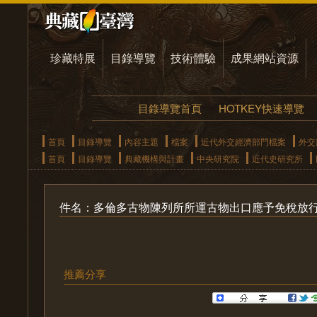
珍藏特展
目錄導覽
技術體驗
成果網站資源
目錄導覽首頁
HOTKEY快速導覽
首頁
目錄導覽
內容主題
檔案
近代外交經濟部門檔案
外交
首頁
目錄導覽
典藏機構與計畫
中央研究院
近代史研究所
件名：多倫多古物陳列所所運古物出口應予免稅放
推薦分享