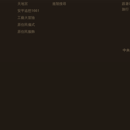
天地宮
進階搜尋
跟著
旅行
安平追想1661
工藝大冒險
原住民儀式
原住民服飾
中央