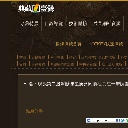
珍藏特展
目錄導覽
技術體驗
成果網站資源
目錄導覽首頁
HOTKEY快速導覽
首頁
目錄導覽
內容主題
檔案
近代外交經濟部門檔案
外交
首頁
目錄導覽
典藏機構與計畫
中央研究院
近代史研究所
件名：現派第二股幫辦陳星庚會同前往長江一帶調
推薦分享