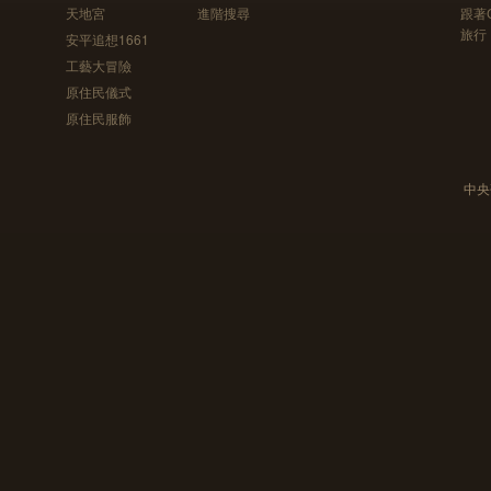
天地宮
進階搜尋
跟著
旅行
安平追想1661
工藝大冒險
原住民儀式
原住民服飾
中央