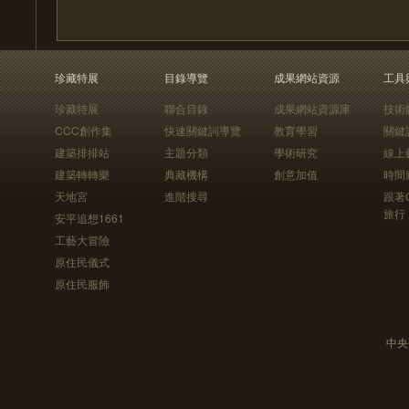
珍藏特展
目錄導覽
成果網站資源
工具
珍藏特展
聯合目錄
成果網站資源庫
技術
CCC創作集
快速關鍵詞導覽
教育學習
關鍵
建築排排站
主題分類
學術研究
線上
建築轉轉樂
典藏機構
創意加值
時間
天地宮
進階搜尋
跟著
旅行
安平追想1661
工藝大冒險
原住民儀式
原住民服飾
中央