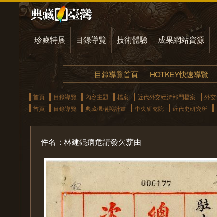
珍藏特展
目錄導覽
技術體驗
成果網站資源
目錄導覽首頁
HOTKEY快速導覽
首頁
目錄導覽
內容主題
檔案
近代外交經濟部門檔案
外交
首頁
目錄導覽
典藏機構與計畫
中央研究院
近代史研究所
件名：林建錕病危請發欠薪由