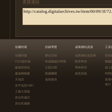
直接連結
珍藏特展
目錄導覽
成果網站資源
工具
珍藏特展
聯合目錄
成果網站資源庫
技術
CCC創作集
快速關鍵詞導覽
教育學習
關鍵
建築排排站
主題分類
學術研究
線上
建築轉轉樂
典藏機構
創意加值
時間
天地宮
進階搜尋
跟著
旅行
安平追想1661
工藝大冒險
原住民儀式
原住民服飾