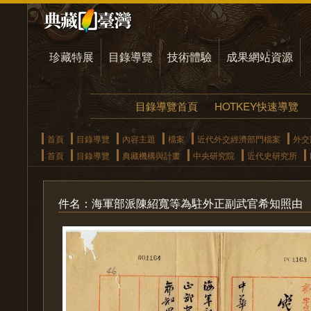
珍藏特展
目錄導覽
技術體驗
成果網站資源
目錄導覽首頁
HOTKEY快速導覽
首頁
目錄導覽
內容主題
檔案
近代外交經濟部門檔案
外交
首頁
目錄導覽
典藏機構與計畫
中央研究院
近代史研究所
件名：海軍部派陳紹寬等為駐外正副武官希知照由