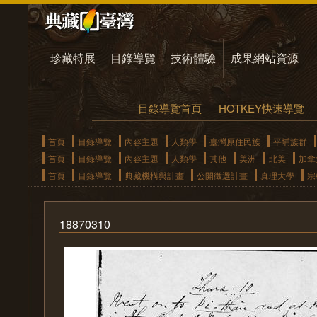
珍藏特展
目錄導覽
技術體驗
成果網站資源
目錄導覽首頁
HOTKEY快速導覽
首頁
目錄導覽
內容主題
人類學
臺灣原住民族
平埔族群
首頁
目錄導覽
內容主題
人類學
其他
美洲
北美
加拿
首頁
目錄導覽
典藏機構與計畫
公開徵選計畫
真理大學
宗
18870310