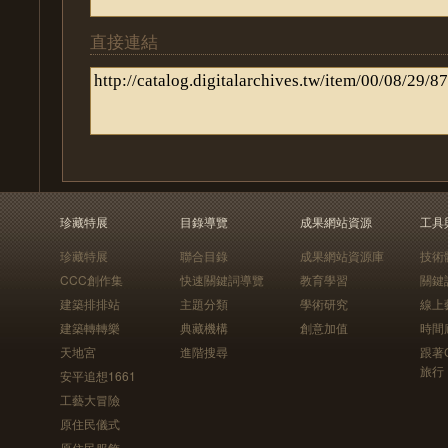
直接連結
珍藏特展
目錄導覽
成果網站資源
工具
珍藏特展
聯合目錄
成果網站資源庫
技術
CCC創作集
快速關鍵詞導覽
教育學習
關鍵
建築排排站
主題分類
學術研究
線上
建築轉轉樂
典藏機構
創意加值
時間
天地宮
進階搜尋
跟著
旅行
安平追想1661
工藝大冒險
原住民儀式
原住民服飾