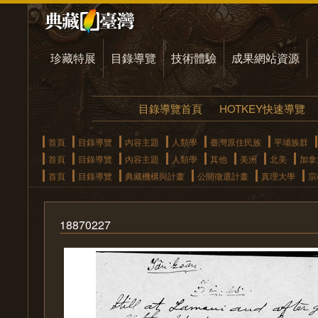
珍藏特展
目錄導覽
技術體驗
成果網站資源
目錄導覽首頁
HOTKEY快速導覽
首頁
目錄導覽
內容主題
人類學
臺灣原住民族
平埔族群
首頁
目錄導覽
內容主題
人類學
其他
美洲
北美
加拿
首頁
目錄導覽
典藏機構與計畫
公開徵選計畫
真理大學
宗
18870227