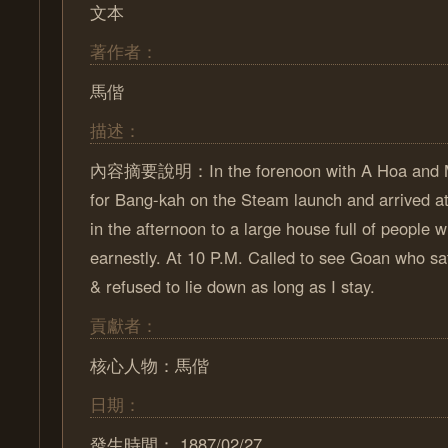
文本
著作者：
馬偕
描述：
內容摘要說明：In the forenoon with A Hoa and Mr
for Bang-kah on the Steam launch and arrived a
in the afternoon to a large house full of people 
earnestly. At 10 P.M. Called to see Goan who sa
& refused to lie down as long as I stay.
貢獻者：
核心人物：馬偕
日期：
發生時間： 1887/02/27