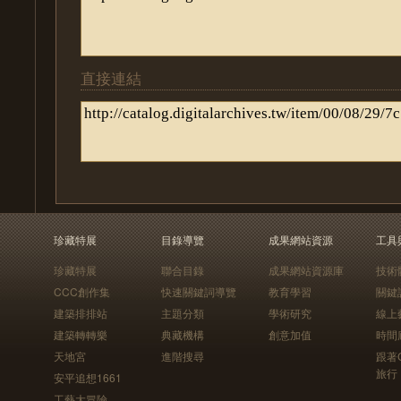
直接連結
珍藏特展
目錄導覽
成果網站資源
工具
珍藏特展
聯合目錄
成果網站資源庫
技術
CCC創作集
快速關鍵詞導覽
教育學習
關鍵
建築排排站
主題分類
學術研究
線上
建築轉轉樂
典藏機構
創意加值
時間
天地宮
進階搜尋
跟著
旅行
安平追想1661
工藝大冒險