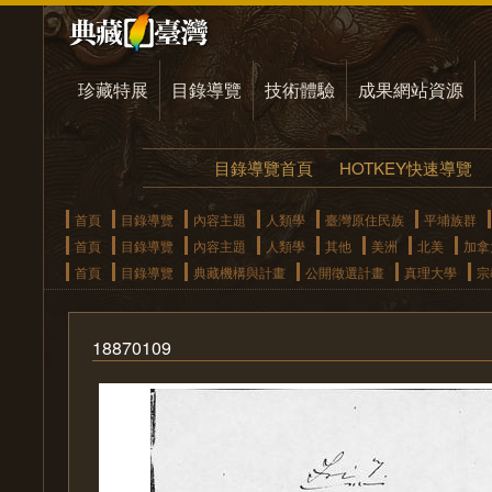
珍藏特展
目錄導覽
技術體驗
成果網站資源
目錄導覽首頁
HOTKEY快速導覽
首頁
目錄導覽
內容主題
人類學
臺灣原住民族
平埔族群
首頁
目錄導覽
內容主題
人類學
其他
美洲
北美
加拿
首頁
目錄導覽
典藏機構與計畫
公開徵選計畫
真理大學
宗
18870109