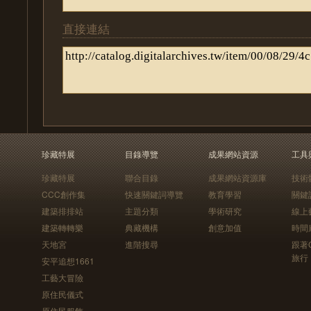
直接連結
珍藏特展
目錄導覽
成果網站資源
工具
珍藏特展
聯合目錄
成果網站資源庫
技術
CCC創作集
快速關鍵詞導覽
教育學習
關鍵
建築排排站
主題分類
學術研究
線上
建築轉轉樂
典藏機構
創意加值
時間
天地宮
進階搜尋
跟著
旅行
安平追想1661
工藝大冒險
原住民儀式
原住民服飾