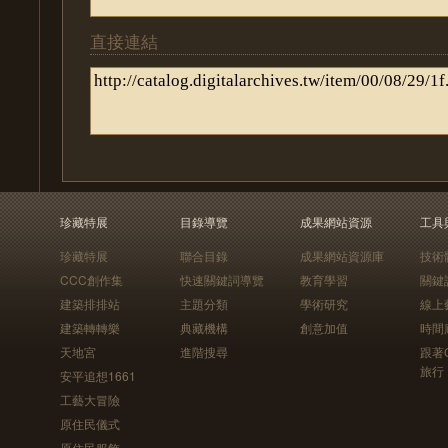
直接連結
珍藏特展
目錄導覽
成果網站資源
工具
珍藏特展
聯合目錄
成果網站資源庫
技術
CCC創作集
快速關鍵詞導覽
教育學習
關鍵
建築排排站
主題分類
學術研究
線上
建築轉轉樂
典藏機構
創意加值
時間
天地宮
進階搜尋
跟著
旅行
安平追想1661
工藝大冒險
原住民儀式
原住民服飾