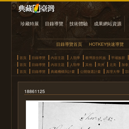
珍藏特展
目錄導覽
技術體驗
成果網站資源
目錄導覽首頁
HOTKEY快速導覽
首頁
目錄導覽
內容主題
人類學
臺灣原住民族
平埔族群
首頁
目錄導覽
內容主題
人類學
其他
美洲
北美
加拿
首頁
目錄導覽
典藏機構與計畫
公開徵選計畫
真理大學
宗
18861125