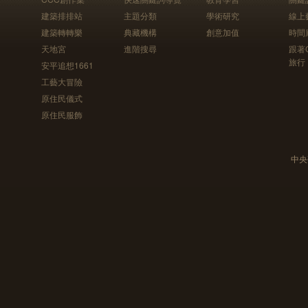
建築排排站
主題分類
學術研究
線上
建築轉轉樂
典藏機構
創意加值
時間
天地宮
進階搜尋
跟著
旅行
安平追想1661
工藝大冒險
原住民儀式
原住民服飾
中央