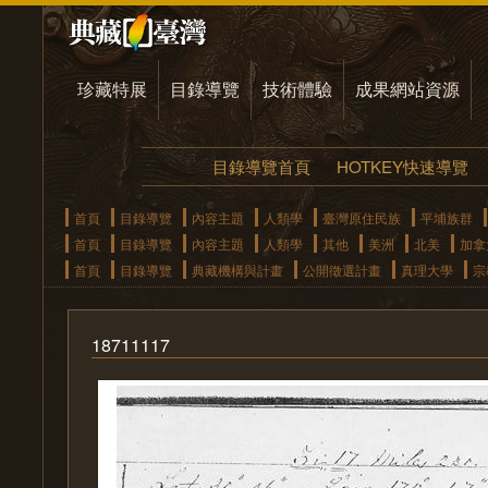
珍藏特展
目錄導覽
技術體驗
成果網站資源
目錄導覽首頁
HOTKEY快速導覽
首頁
目錄導覽
內容主題
人類學
臺灣原住民族
平埔族群
首頁
目錄導覽
內容主題
人類學
其他
美洲
北美
加拿
首頁
目錄導覽
典藏機構與計畫
公開徵選計畫
真理大學
宗
18711117