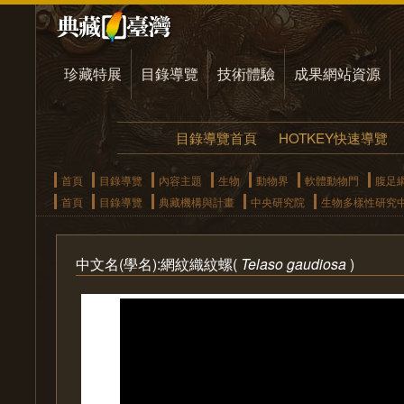
珍藏特展
目錄導覽
技術體驗
成果網站資源
目錄導覽首頁
HOTKEY快速導覽
首頁
目錄導覽
內容主題
生物
動物界
軟體動物門
腹足
首頁
目錄導覽
典藏機構與計畫
中央研究院
生物多樣性研究
中文名(學名):網紋織紋螺(
Telaso gaudiosa
)