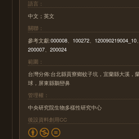
語言：
中文；英文
關聯：
參考文獻:
000008
、
100272
、
120090219004_10
200007
、
200024
範圍：
台灣分佈:台北縣貢寮鄉蚊子坑，宜蘭縣大溪，
球，屏東縣鵝巒鼻
管理權：
中央研究院生物多樣性研究中心
後設資料創用CC