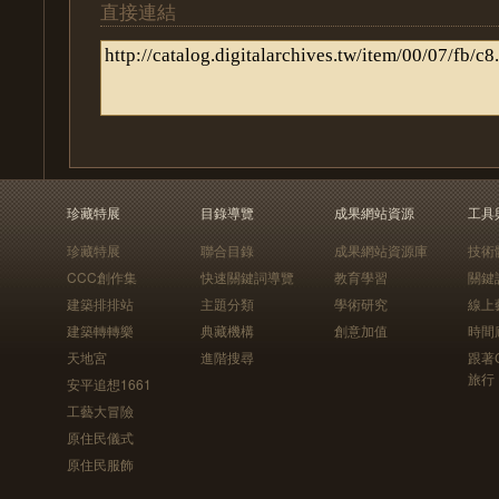
直接連結
珍藏特展
目錄導覽
成果網站資源
工具
珍藏特展
聯合目錄
成果網站資源庫
技術
CCC創作集
快速關鍵詞導覽
教育學習
關鍵
建築排排站
主題分類
學術研究
線上
建築轉轉樂
典藏機構
創意加值
時間
天地宮
進階搜尋
跟著
旅行
安平追想1661
工藝大冒險
原住民儀式
原住民服飾