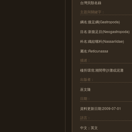
台灣貝類名錄
主題與關鍵字：
綱名:腹足綱(Gastropoda)
目名:新腹足目(Neogastropoda)
科名:織紋螺科(Nassariidae)
屬名:
Reticunassa
描述：
棲所環境:潮間帶沙灘或泥灘
出版者：
巫文隆
日期：
資料更新日期:2009-07-01
語言：
中文；英文