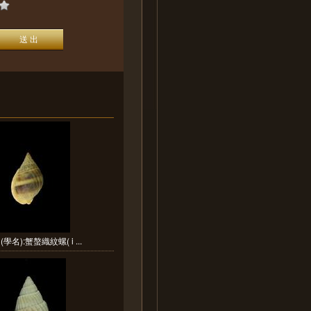
學名):蟹螯織紋螺( i ...