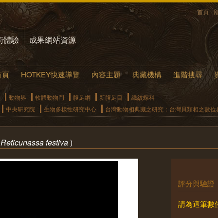
首頁
術體驗
成果網站資源
首頁
HOTKEY快速導覽
內容主題
典藏機構
進階搜尋
動物界
軟體動物門
腹足綱
新腹足目
織紋螺科
中央研究院
生物多樣性研究中心
台灣動物相典藏之研究：台灣貝類相之數位
(
Reticunassa festiva
)
評分與驗證
請為這筆數