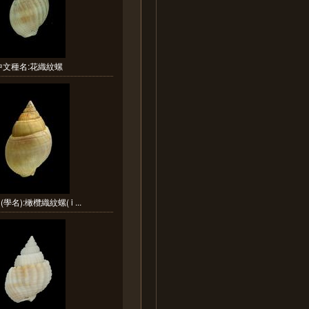
中文種名:花織紋螺
學名):橄欖織紋螺( i ...