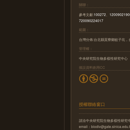
關聯：
參考文獻:
100272
、
1200902190
720090224017
範圍：
台灣分佈:台北縣貢寮鄉蚊子坑
管理權：
中央研究院生物多樣性研究中心
後設資料創用CC
授權聯絡窗口
請洽中央研究院生物多樣性研究
email：biodiv@gate.sinica.edu.