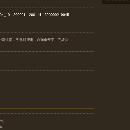
04_10
、
200001
、
200114
、
320090219045
、
，台灣北部，彰化縣鹿港，台南市安平，高雄縣
中心
tw