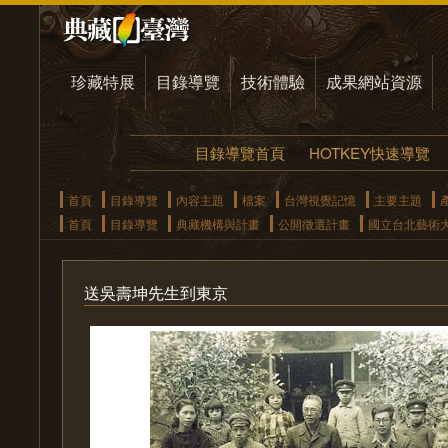
珍藏特展
目錄導覽
技術體驗
成果網站資源
目錄導覽首頁
HOTKEY快速導覽
首頁
目錄導覽
內容主題
檔案
台灣視覺記憶
主要主題
首頁
目錄導覽
典藏機構與計畫
公開徵選計畫
國立台北藝術
送吳壽坤先生到東京