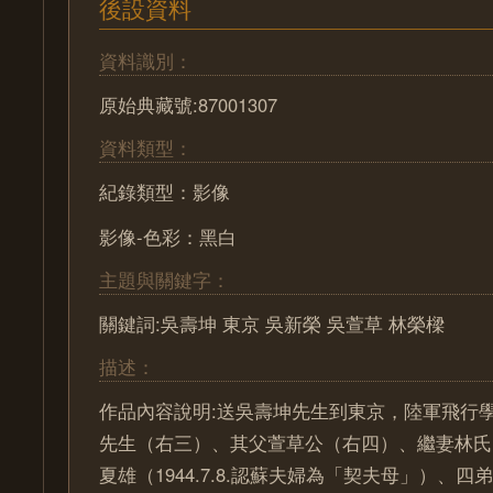
後設資料
資料識別：
原始典藏號:87001307
資料類型：
紀錄類型：影像
影像-色彩：黑白
主題與關鍵字：
關鍵詞:吳壽坤 東京 吳新榮 吳萱草 林榮樑
描述：
作品內容說明:送吳壽坤先生到東京，陸軍飛行
先生（右三）、其父萱草公（右四）、繼妻林氏
夏雄（1944.7.8.認蘇夫婦為「契夫母」）、