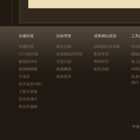
珍藏特展
目錄導覽
成果網站資源
工具
珍藏特展
聯合目錄
成果網站資源庫
技術
CCC創作集
快速關鍵詞導覽
教育學習
關鍵
建築排排站
主題分類
學術研究
線上
建築轉轉樂
典藏機構
創意加值
時間
天地宮
進階搜尋
跟著
旅行
安平追想1661
工藝大冒險
原住民儀式
原住民服飾
中央