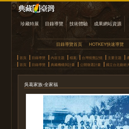
珍藏特展
目錄導覽
技術體驗
成果網站資源
目錄導覽首頁
HOTKEY快速導覽
首頁
目錄導覽
內容主題
檔案
台灣視覺記憶
主要主題
首頁
目錄導覽
典藏機構與計畫
公開徵選計畫
國立台北藝術
吳葛家族-全家福