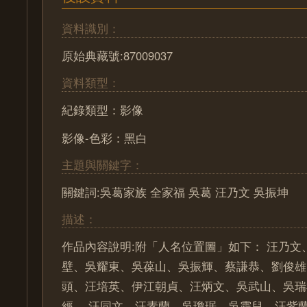
資料識別：
原始典藏號:87009037
資料類型：
紀錄類型：影像
影像-色彩：黑白
主題與關鍵字：
關鍵詞:吳葛家族 全家福 吳葛 汪乃文 吳振坤
描述：
作品內容說明:附「人名位置圖」如下： 汪乃文
壁、吳耀東、吳葆山、吳振輝、蔡謙恭、劉俊雄
頭、汪培英、伊江朝貞、汪炳文、吳武山、吳瑞
經。 汪同文、汪素蘭、吳瓊琚、吳靈兒、汪紫