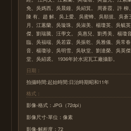
免、吳媽西、吳晨鐘、吳紹箕。 周蒼霞、許 柳
陳 有、趙 解、吳上愛、吳蜜蜂、吳順規、吳蒼
月、江蕙蘭、吳璇珠、吳淑美、楊瓊英、吳毓英
傑、劉瑞騰、汪學文。 吳惠兒、劉秀美、楊瓊
臨、吳福端、吳若霖、吳振乾、吳雅儀、吳常春
音、楊瓊珍、吳明雪、吳耿堂、劉達榮、吳英傑
堂、吳紹裘。 1936年於水泥瓦工廠攝影。
日期：
拍攝時間:起始時間:日治時期昭和11年
格式：
影像-格式：JPG（72dpi）
影像尺寸-單位：像素
影像-解析度：72