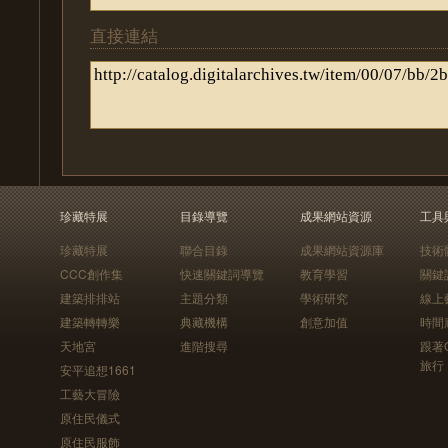
直接連結
珍藏特展
目錄導覽
成果網站資源
工具
珍藏特展
聯合目錄
成果網站資源庫
技術
CCC創作集
快速關鍵詞導覽
教育學習
關鍵
建築排排站
主題分類
學術研究
線上
建築轉轉樂
典藏機構
創意加值
時間
天地宮
進階搜尋
跟著
旅行
安平追想1661
工藝大冒險
原住民儀式
原住民服飾